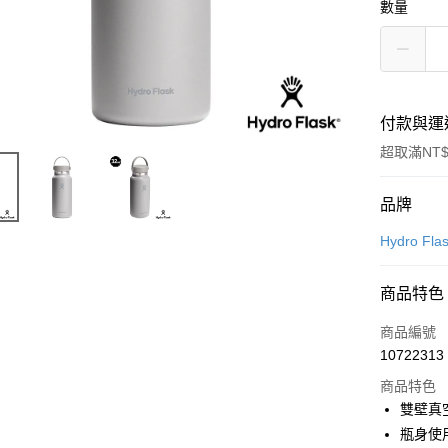
數量
付款與運
超取滿NT$
付款方式
品牌
信用卡一
Hydro Fla
LINE Pay
商品特色
Apple Pay
商品編號
悠遊付
10722313
商品特色
雙壁真
運送方式
瓶身使