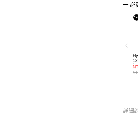
一 必
Hy
12
提
NT
NT
詳細