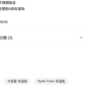
(快速到店)
級不銹鋼製成
00，滿NT$1,500(含以上)免運費
含雙酚A與有毒物
S035
00，滿NT$1,500(含以上)免運費
類 (3)
瓶
寬口
sk
寬口
sk
全部商品
大容量 保溫瓶
Hydro Flask 保溫瓶