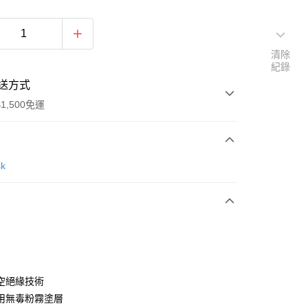
清除
紀錄
送方式
1,500免運
次付款
sk
空絕緣技術
用無毒粉霧塗層