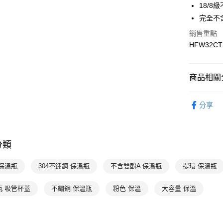
7-11取貨
18/8
每筆NT$1
完全不
銷售重點
宅配-本島
HFW32CT
每筆NT$1
商品相關分
配件
水
分享
Hydro Fla
Hydro Fla
分類
 保溫瓶
304不鏽鋼 保溫瓶
不含雙酚A 保溫瓶
提環 保溫瓶
瓶 吸管杯蓋
不鏽鋼 保溫瓶
粉色 保溫
大容量 保溫