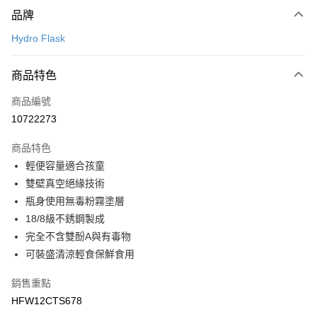
付款方式
品牌
信用卡一次付款
Hydro Flask
LINE Pay
商品特色
Apple Pay
商品編號
悠遊付
10722273
運送方式
商品特色
7-11取貨(快速到店)
輕便容量適合孩童
每筆NT$100，滿NT$1,500(含以上)免運費
雙壁真空絕緣技術
瓶身使用無毒粉霧塗層
宅配-本島
18/8級不銹鋼製成
每筆NT$100，滿NT$1,500(含以上)免運費
完全不含雙酚A與有毒物
可裝盛清涼輕食保鮮食用
銷售重點
HFW12CTS678