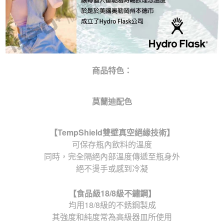
商品特色：
莫蘭迪配色
【
TempShield
雙壁真空絕緣技術】
可保存瓶內飲料的溫度
同時，完全隔絕內部溫度傳遞至瓶身外
絕不燙手或感到冷凝
【食品級
18/8
級不鏽鋼】
均用18/8級的不銹鋼製成
其強度和純度常為高級器皿所使用