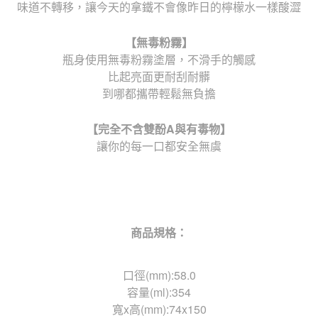
味道不轉移，讓今天的拿鐵不會像昨日的檸檬水一樣酸澀
【無毒粉霧】
瓶身使用無毒粉霧塗層，不滑手的觸感
比起亮面更耐刮耐髒
到哪都攜帶輕鬆無負擔
【完全不含雙酚
A
與有毒物】
讓你的每一口都安全無虞
商品規格：
口徑(mm):58.0
容量(ml):354
寬x高(mm):74x150