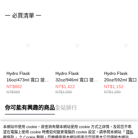
一 必買清單 一
Hydro Flask
Hydro Flask
Hydro Flask
16oz/473ml 寬口 提環
32oz/946ml 寬口 提環
20oz/592ml 寬
保溫瓶 櫻花粉
保溫瓶 櫻花粉
保溫瓶 櫻花粉
NT$882
NT$1,422
NT$1,152
NT$980
NT$1,580
NT$1,280
你可能有興趣的商品
全站排行
本網站中使用 cookie，欲查詢有關本網站使用 cookie 方式之詳情，及若您不希
熱門標籤
望在電腦上使用 cookie 時應如何變更電腦的 cookie 設定，請參閱本網站「
隱私
權條款
」之 Cookie 聲明。您繼續使用本網站即表示您同意本公司得按本網站使