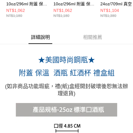
10oz/296ml 附蓋 保溫
10oz/296ml 附蓋 保溫
24oz/709ml 真
紅酒杯 時尚黑
紅酒杯 海波藍
搖搖杯 棗紅色
NT$1,062
NT$1,062
NT$1,104
NT$1,180
NT$1,180
NT$1,380
詳細說明
相關推薦
★美國時尚鋼瓶★
附蓋 保溫 酒瓶 紅酒杯 禮盒組
(如非商品功能瑕疵，禮(紙)盒經開封破壞後恕無法辦
理退貨)