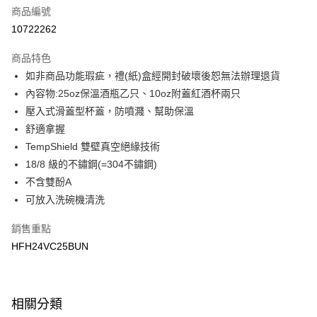
商品編號
悠遊付
10722262
運送方式
商品特色
7-11取貨(快速到店)
如非商品功能瑕疵，禮(紙)盒經開封破壞後恕無法辦理退貨
每筆NT$100，滿NT$1,500(含以上)免運費
內容物:25oz保溫酒瓶乙只、10oz附蓋紅酒杯兩只
壓入式滑蓋型杯蓋，防噴濺、幫助保溫
宅配-本島
舒適拿握
每筆NT$100，滿NT$1,500(含以上)免運費
TempShield 雙壁真空絕緣技術
18/8 級的不鏽鋼(=304不鏽鋼)
不含雙酚A
可放入洗碗機清洗
銷售重點
HFH24VC25BUN
相關分類