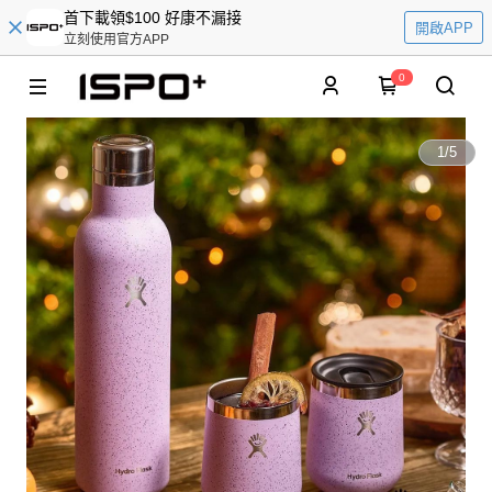
首下載領$100 好康不漏接
開啟APP
立刻使用官方APP
0
1
/
5