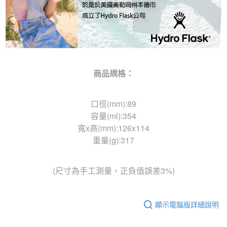
商品規格：
口徑(mm):89
容量(ml):354
寬x高(mm):126x114
重量(g):317
(尺寸為手工測量，正負值誤差3%)
顯示電腦版詳細說明