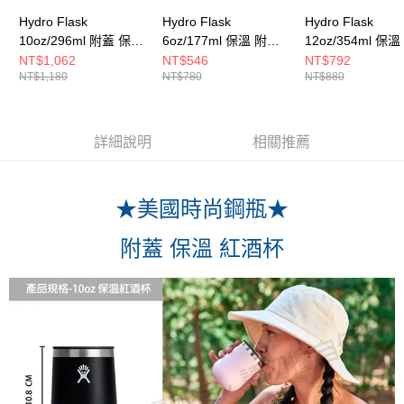
Hydro Flask
Hydro Flask
Hydro Flask
10oz/296ml 附蓋 保溫
6oz/177ml 保溫 附蓋
12oz/354ml 保
紅酒杯 時尚黑
馬克杯 靛藍色
馬克杯 午夜藍
NT$1,062
NT$546
NT$792
NT$1,180
NT$780
NT$880
詳細說明
相關推薦
★美國時尚鋼瓶★
附蓋 保溫 紅酒杯