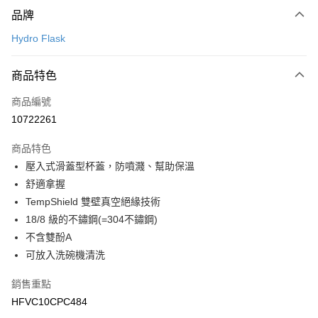
付款方式
品牌
信用卡一次付款
Hydro Flask
LINE Pay
商品特色
Apple Pay
商品編號
悠遊付
10722261
運送方式
商品特色
7-11取貨(快速到店)
壓入式滑蓋型杯蓋，防噴濺、幫助保溫
每筆NT$100，滿NT$1,500(含以上)免運費
舒適拿握
TempShield 雙壁真空絕緣技術
宅配-本島
18/8 級的不鏽鋼(=304不鏽鋼)
每筆NT$100，滿NT$1,500(含以上)免運費
不含雙酚A
可放入洗碗機清洗
銷售重點
HFVC10CPC484