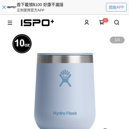
首下載領$100 好康不漏接
開啟APP
立刻使用官方APP
0
1
/
4