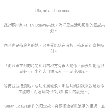
Life, art and the ocean.
對於藝術家Kailah Ogawa來說，海洋是生活和藝術的靈感來
源。
同時也是衝浪者的她，最享受趴伏在浪板上衝浪前的寧靜時
刻。
「衝浪跟在對的時間和對的地方有很大關係，而要想創造浪
潮必不可少的大自然元素——潮汐和風。
等待並迎接浪點，成功乘風破浪，那個瞬間對我來說是致命
美麗的，而這瞬間也是我想捕捉的感覺。｣
Kailah Ogawa創作的限定款，突顯衝浪者與浪潮的相遇，並