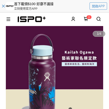
首下載領$100 好康不漏接
開啟APP
立刻使用官方APP
0
1
/
4