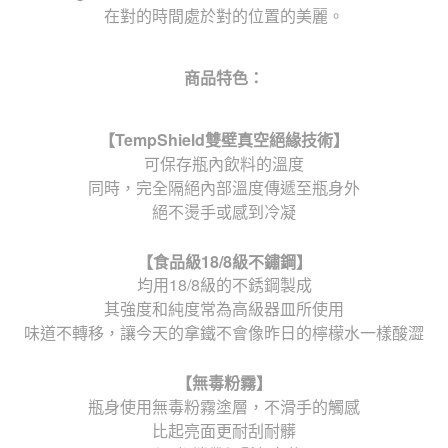
在對的時間處於對的位置的美麗。
商品特色：
【
TempShield
雙壁真空絕緣技術】
可保存瓶內飲料的溫度
同時，完全隔絕內部溫度傳遞至瓶身外
絕不燙手或感到冷凝
【食品級
18/8
級不鏽鋼】
均用18/8級的不銹鋼製成
其強度和純度常為高級器皿所使用
味道不轉移，讓今天的拿鐵不會像昨日的檸檬水一樣酸澀
【無毒粉霧】
瓶身使用無毒粉霧塗層，不滑手的觸感
比起亮面更耐刮耐髒