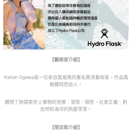
【
藝術家介紹
】
Kailah Ogawa是一位來自夏威夷的著名衝浪藝術家，作品風
格獨特而迷人，
體現了她探索世上事物的見解：冒險、個性、社會正義、對
自然和海洋的熱愛等等。
【
限定款介紹
】