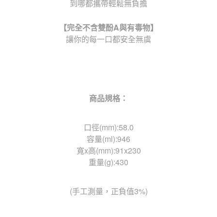
到哪都攜帶輕鬆無負擔
【完全不含雙酚
A
與有毒物】
讓你的每一口都安全無虞
商品規格：
口徑(mm):58.0
容量(ml):946
寬x高(mm):91x230
重量(g):430
(手工測量，正負值3%)