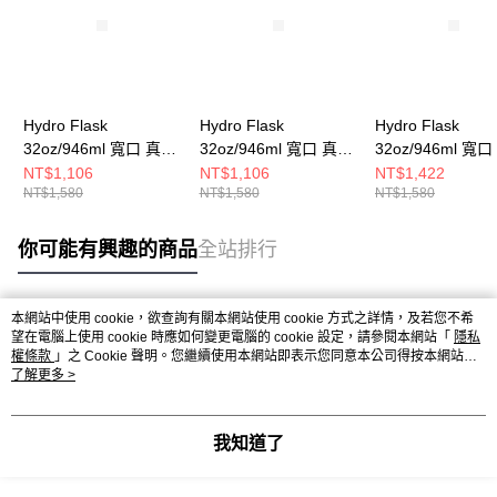
Hydro Flask
Hydro Flask
Hydro Flask
32oz/946ml 寬口 真空
32oz/946ml 寬口 真空
32oz/946ml 寬
提環 保溫瓶 紫藤花
提環 保溫瓶 酒紅色
提環 保溫瓶 棗紅
NT$1,106
NT$1,106
NT$1,422
NT$1,580
NT$1,580
NT$1,580
你可能有興趣的商品
全站排行
本網站中使用 cookie，欲查詢有關本網站使用 cookie 方式之詳情，及若您不希
熱門標籤
望在電腦上使用 cookie 時應如何變更電腦的 cookie 設定，請參閱本網站「
隱私
權條款
」之 Cookie 聲明。您繼續使用本網站即表示您同意本公司得按本網站使
用條款之 Cookie 聲明使用 cookie。
了解更多 >
我知道了