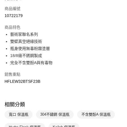
商品編號
悠遊付
10722179
運送方式
商品特色
7-11取貨(快速到店)
藝術家聯名系列
每筆NT$100，滿NT$1,500(含以上)免運費
雙壁真空絕緣技術
瓶身使用無毒粉霧塗層
宅配-本島
18/8級不銹鋼製成
每筆NT$100，滿NT$1,500(含以上)免運費
完全不含雙酚A與有毒物
銷售重點
HFLEW32BTSF23B
相關分類
寬口 保溫瓶
304不鏽鋼 保溫瓶
不含雙酚A 保溫瓶