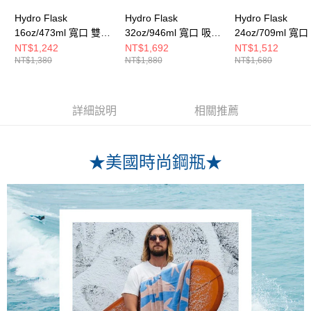
Hydro Flask
Hydro Flask
Hydro Flask
16oz/473ml 寬口 雙頭
32oz/946ml 寬口 吸管
24oz/709ml 寬
輕量 真空 保溫瓶 藍寶
輕量 真空 保溫瓶 藍寶
輕量 真空 保溫瓶
NT$1,242
NT$1,692
NT$1,512
NT$1,380
NT$1,880
NT$1,680
石
石
石
詳細說明
相關推薦
★美國時尚鋼瓶★