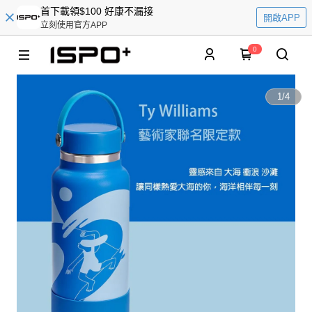
首下載領$100 好康不漏接
開啟APP
立刻使用官方APP
0
1
/
4