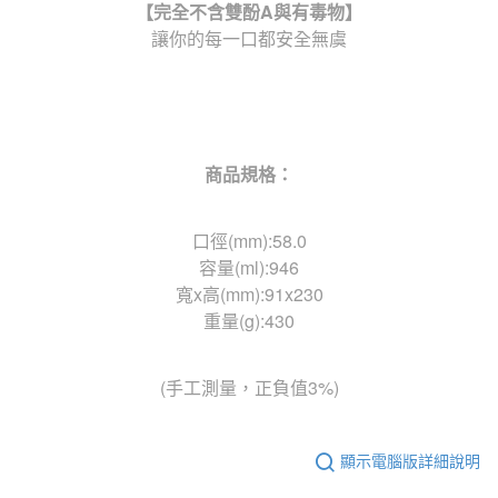
【完全不含雙酚
A
與有毒物】
讓你的每一口都安全無虞
商品規格：
口徑(mm):58.0
容量(ml):946
寬x高(mm):91x230
重量(g):430
(手工測量，正負值3%)
顯示電腦版詳細說明