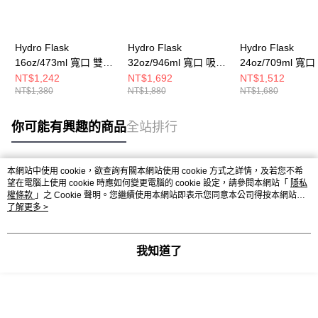
Hydro Flask
Hydro Flask
Hydro Flask
16oz/473ml 寬口 雙頭
32oz/946ml 寬口 吸管
24oz/709ml 寬
輕量 真空 保溫瓶 藍寶
輕量 真空 保溫瓶 藍寶
輕量 真空 保溫瓶
NT$1,242
NT$1,692
NT$1,512
NT$1,380
NT$1,880
NT$1,680
石
石
石
你可能有興趣的商品
全站排行
本網站中使用 cookie，欲查詢有關本網站使用 cookie 方式之詳情，及若您不希
熱門標籤
望在電腦上使用 cookie 時應如何變更電腦的 cookie 設定，請參閱本網站「
隱私
權條款
」之 Cookie 聲明。您繼續使用本網站即表示您同意本公司得按本網站使
用條款之 Cookie 聲明使用 cookie。
了解更多 >
我知道了