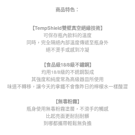
商品特色：
【
TempShield
雙壁真空絕緣技術】
可保存瓶內飲料的溫度
同時，完全隔絕內部溫度傳遞至瓶身外
絕不燙手或感到冷凝
【食品級
18/8
級不鏽鋼】
均用18/8級的不銹鋼製成
其強度和純度常為高級器皿所使用
味道不轉移，讓今天的拿鐵不會像昨日的檸檬水一樣酸澀
【無毒粉霧】
瓶身使用無毒粉霧塗層，不滑手的觸感
比起亮面更耐刮耐髒
到哪都攜帶輕鬆無負擔