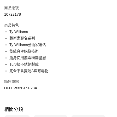
商品編號
悠遊付
10722178
運送方式
商品特色
7-11取貨(快速到店)
Ty Williams
每筆NT$100，滿NT$1,500(含以上)免運費
藝術家聯名系列
Ty Williams藝術家聯名
宅配-本島
雙壁真空絕緣技術
每筆NT$100，滿NT$1,500(含以上)免運費
瓶身使用無毒粉霧塗層
18/8級不銹鋼製成
完全不含雙酚A與有毒物
銷售重點
HFLEW32BTSF23A
相關分類