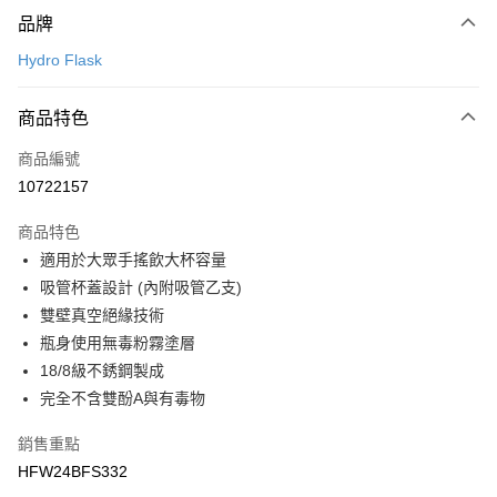
付款方式
品牌
信用卡一次付款
Hydro Flask
LINE Pay
商品特色
Apple Pay
商品編號
悠遊付
10722157
運送方式
商品特色
7-11取貨(快速到店)
適用於大眾手搖飲大杯容量
每筆NT$100，滿NT$1,500(含以上)免運費
吸管杯蓋設計 (內附吸管乙支)
雙壁真空絕緣技術
宅配-本島
瓶身使用無毒粉霧塗層
每筆NT$100，滿NT$1,500(含以上)免運費
18/8級不銹鋼製成
完全不含雙酚A與有毒物
銷售重點
HFW24BFS332