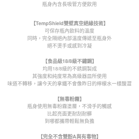
瓶身內含長吸管方便飲用
【
TempShield
雙壁真空絕緣技術】
可保存瓶內飲料的溫度
同時，完全隔絕內部溫度傳遞至瓶身外
絕不燙手或感到冷凝
【食品級
18/8
級不鏽鋼】
均用18/8級的不銹鋼製成
其強度和純度常為高級器皿所使用
味道不轉移，讓今天的拿鐵不會像昨日的檸檬水一樣酸澀
【無毒粉霧】
瓶身使用無毒粉霧塗層，不滑手的觸感
比起亮面更耐刮耐髒
到哪都攜帶輕鬆無負擔
【完全不含雙酚
A
與有毒物】