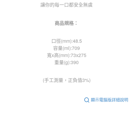
讓你的每一口都安全無虞
商品規格：
口徑(mm):48.5
容量(ml):709
寬x高(mm):73x275
重量(g):390
(手工測量，正負值3%)
顯示電腦版詳細說明