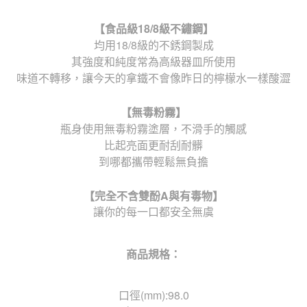
【食品級
18/8
級不鏽鋼】
均用18/8級的不銹鋼製成
其強度和純度常為高級器皿所使用
味道不轉移，讓今天的拿鐵不會像昨日的檸檬水一樣酸澀
【無毒粉霧】
瓶身使用無毒粉霧塗層，不滑手的觸感
比起亮面更耐刮耐髒
到哪都攜帶輕鬆無負擔
【完全不含雙酚
A
與有毒物】
讓你的每一口都安全無虞
商品規格：
口徑(mm):98.0