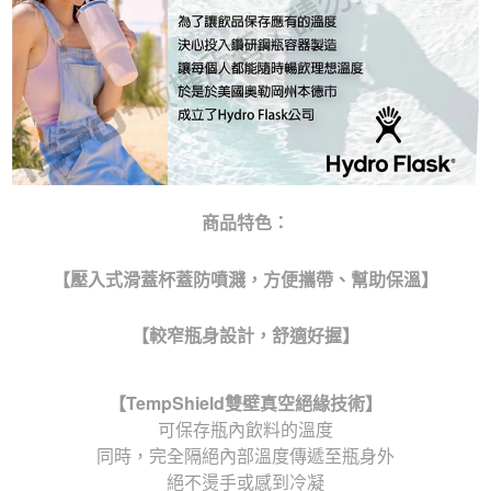
商品特色：
【壓入式滑蓋杯蓋防噴濺，方便攜帶、幫助保溫】
【較窄瓶身設計，舒適好握】
【
TempShield
雙壁真空絕緣技術】
可保存瓶內飲料的溫度
同時，完全隔絕內部溫度傳遞至瓶身外
絕不燙手或感到冷凝