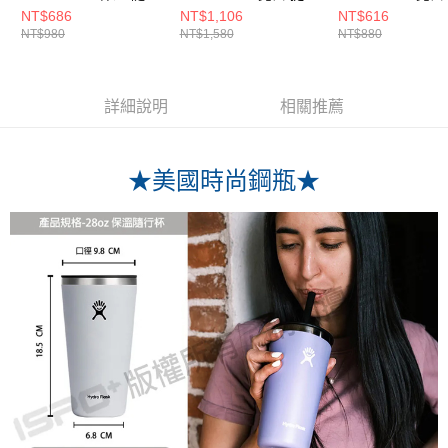
杯 青鳥藍
保溫瓶 青鳥藍
保溫瓶 青鳥藍
NT$686
NT$1,106
NT$616
NT$980
NT$1,580
NT$880
詳細說明
相關推薦
★美國時尚鋼瓶★