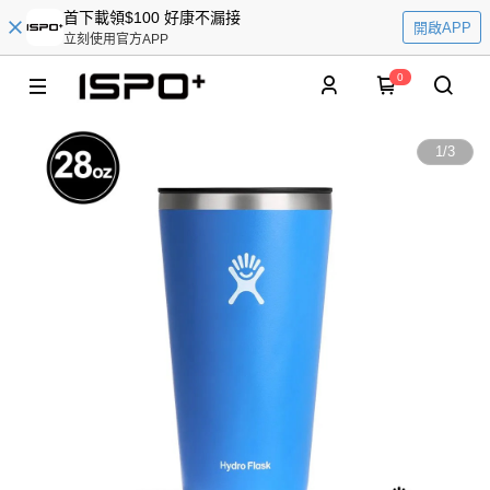
首下載領$100 好康不漏接
開啟APP
立刻使用官方APP
0
1
/
3