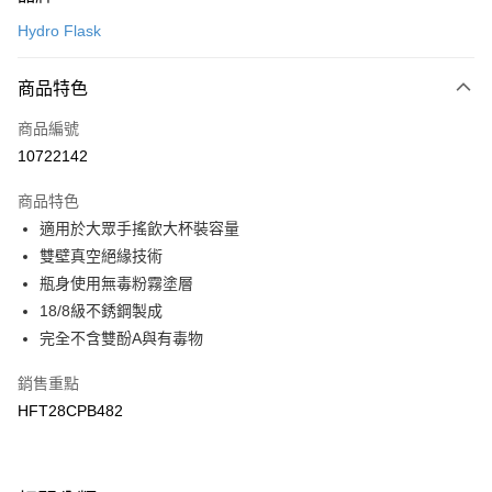
信用卡一次付款
Hydro Flask
LINE Pay
商品特色
Apple Pay
商品編號
悠遊付
10722142
運送方式
商品特色
7-11取貨(快速到店)
適用於大眾手搖飲大杯裝容量
每筆NT$100，滿NT$1,500(含以上)免運費
雙壁真空絕緣技術
瓶身使用無毒粉霧塗層
宅配-本島
18/8級不銹鋼製成
每筆NT$100，滿NT$1,500(含以上)免運費
完全不含雙酚A與有毒物
銷售重點
HFT28CPB482