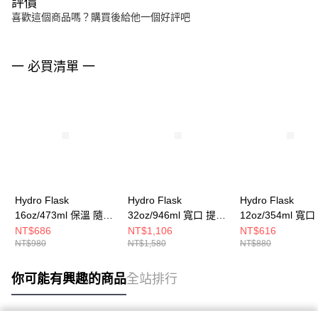
評價
喜歡這個商品嗎？購買後給他一個好評吧
一 必買清單 一
Hydro Flask
Hydro Flask
Hydro Flask
16oz/473ml 保溫 隨行
32oz/946ml 寬口 提環
12oz/354ml 寬
杯 青鳥藍
保溫瓶 青鳥藍
保溫瓶 青鳥藍
NT$686
NT$1,106
NT$616
NT$980
NT$1,580
NT$880
你可能有興趣的商品
全站排行