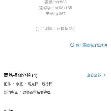
容量(ml):828
寬x高(mm):98x185
重量(g):367
(手工測量，正負值3%)
顯示電腦版詳細說明
商品相關分類 (4)
查看全部
配件
水瓶
馬克杯｜隨行杯
熱門專區
野餐露營裝備專區