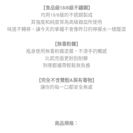
【食品級
18/8
級不鏽鋼】
均用18/8級的不銹鋼製成
其強度和純度常為高級器皿所使用
味道不轉移，讓今天的拿鐵不會像昨日的檸檬水一樣酸澀
【無毒粉霧】
瓶身使用無毒粉霧塗層，不滑手的觸感
比起亮面更耐刮耐髒
到哪都攜帶輕鬆無負擔
【完全不含雙酚
A
與有毒物】
讓你的每一口都安全無虞
商品規格：