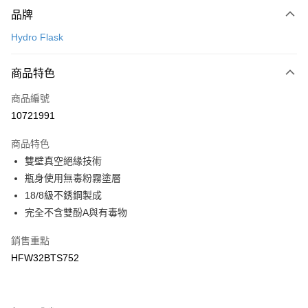
付款方式
品牌
信用卡一次付款
Hydro Flask
LINE Pay
商品特色
Apple Pay
商品編號
悠遊付
10721991
運送方式
商品特色
7-11取貨(快速到店)
雙壁真空絕緣技術
每筆NT$100，滿NT$1,500(含以上)免運費
瓶身使用無毒粉霧塗層
18/8級不銹鋼製成
宅配-本島
完全不含雙酚A與有毒物
每筆NT$100，滿NT$1,500(含以上)免運費
銷售重點
HFW32BTS752