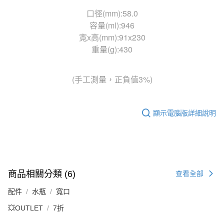
口徑(mm):58.0
容量(ml):946
寬x高(mm):91x230
重量(g):430
(手工測量，正負值3%)
顯示電腦版詳細說明
商品相關分類 (6)
查看全部
配件
水瓶
寬口
💥OUTLET
7折