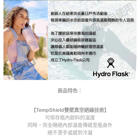
商品特色：
【
TempShield
雙壁真空絕緣技術】
可保存瓶內飲料的溫度
同時，完全隔絕內部溫度傳遞至瓶身外
絕不燙手或感到冷凝