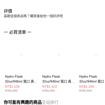
評價
喜歡這個商品嗎？購買後給他一個好評吧
一 必買清單 一
Hydro Flask
Hydro Flask
Hydro Flask
32oz/946ml 寬口 真空
32oz/946ml 寬口 真空
32oz/946ml 寬
提環 保溫瓶 海草綠
提環 保溫瓶 靛藍色
提環 保溫瓶 紫藤
NT$1,106
NT$1,422
NT$1,106
NT$1,580
NT$1,580
NT$1,580
你可能有興趣的商品
全站排行