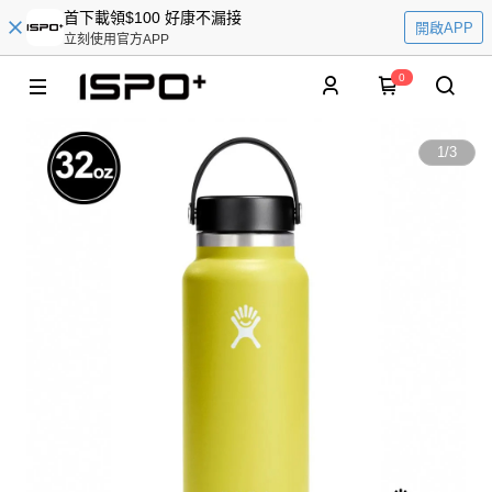
首下載領$100 好康不漏接
開啟APP
立刻使用官方APP
0
1
/
3