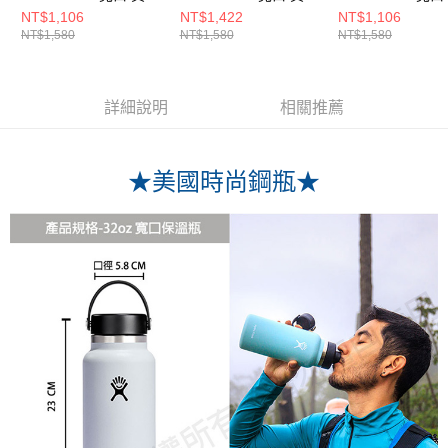
提環 保溫瓶 海草綠
提環 保溫瓶 靛藍色
提環 保溫瓶 紫藤
NT$1,106
NT$1,422
NT$1,106
NT$1,580
NT$1,580
NT$1,580
詳細說明
相關推薦
★美國時尚鋼瓶★