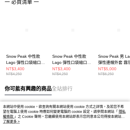
一 必買清單 一
Snow Peak 中性款
Snow Peak 中性款
Snow Peak 男 La
Lago 彈性口袋縮口褲
Lago 彈性口袋縮口褲
彈性連帽外套 霧
深卡其色
黑色
NT$3,400
NT$3,400
NT$5,000
NT$4,250
NT$4,250
NT$6,250
你可能有興趣的商品
全站排行
本網站中使用 cookie，欲查詢有關本網站使用 cookie 方式之詳情，及若您不希
熱門標籤
望在電腦上使用 cookie 時應如何變更電腦的 cookie 設定，請參閱本網站「
隱私
權條款
」之 Cookie 聲明。您繼續使用本網站即表示您同意本公司得按本網站使
用條款之 Cookie 聲明使用 cookie。
了解更多 >