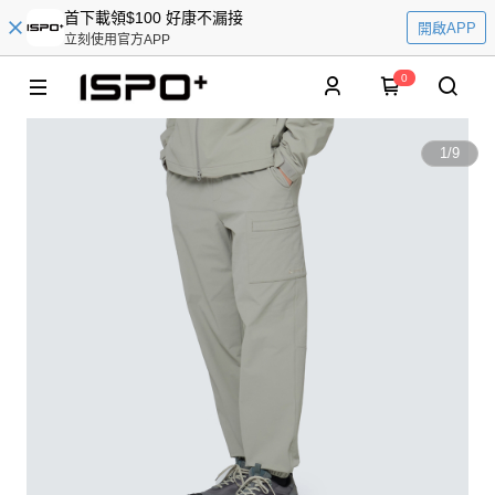
首下載領$100 好康不漏接
開啟APP
立刻使用官方APP
0
1
/
9