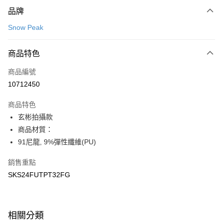
付款方式
品牌
信用卡一次付款
Snow Peak
LINE Pay
商品特色
Apple Pay
商品編號
悠遊付
10712450
運送方式
商品特色
7-11取貨(快速到店)
玄彬拍攝款
每筆NT$100，滿NT$1,500(含以上)免運費
商品材質：
91尼龍, 9%彈性纖維(PU)
宅配-本島
每筆NT$100，滿NT$1,500(含以上)免運費
銷售重點
SKS24FUTPT32FG
相關分類