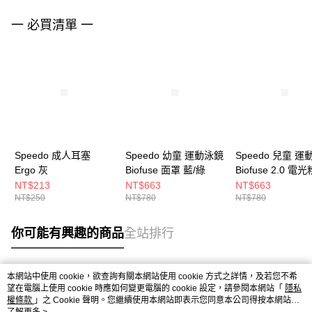
一 必買清單 一
Speedo 成人耳塞
Speedo 幼童 運動泳鏡
Speedo 兒童 
Ergo 灰
Biofuse 面罩 藍/綠
Biofuse 2.0 電
NT$213
NT$663
NT$663
NT$250
NT$780
NT$780
你可能有興趣的商品
全站排行
本網站中使用 cookie，欲查詢有關本網站使用 cookie 方式之詳情，及若您不希
熱門標籤
望在電腦上使用 cookie 時應如何變更電腦的 cookie 設定，請參閱本網站「
隱私
權條款
」之 Cookie 聲明。您繼續使用本網站即表示您同意本公司得按本網站使