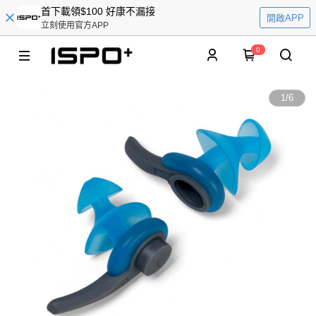
首下載領$100 好康不漏接
開啟APP
立刻使用官方APP
0
1
/
6