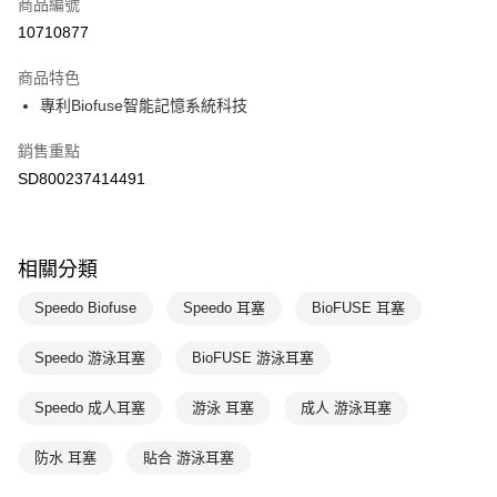
商品編號
悠遊付
10710877
運送方式
商品特色
7-11取貨(快速到店)
專利Biofuse智能記憶系統科技
每筆NT$100，滿NT$1,500(含以上)免運費
銷售重點
宅配-本島
SD800237414491
每筆NT$100，滿NT$1,500(含以上)免運費
相關分類
Speedo Biofuse
Speedo 耳塞
BioFUSE 耳塞
Speedo 游泳耳塞
BioFUSE 游泳耳塞
Speedo 成人耳塞
游泳 耳塞
成人 游泳耳塞
防水 耳塞
貼合 游泳耳塞