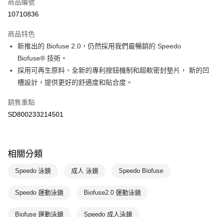
商品編號
悠遊付
10710836
運送方式
商品特色
7-11取貨(快速到店)
新推出的 Biofuse 2.0，仍然採用我們最暢銷的 Speedo
每筆NT$100，滿NT$1,500(含以上)免運費
Biofuse® 技術。
採用可再生原料、全新的專利按鈕機制和超軟密封墊片， 新的凹
宅配-本島
槽設計，提供更好的舒適度和貼合度。
每筆NT$100，滿NT$1,500(含以上)免運費
銷售重點
SD800233214501
相關分類
Speedo 泳鏡
成人 泳鏡
Speedo Biofuse
Speedo 運動泳鏡
Biofuse2.0 運動泳鏡
Biofuse 運動泳鏡
Speedo 成人泳鏡