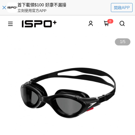
首下載領$100 好康不漏接
開啟APP
立刻使用官方APP
0
1
/
5