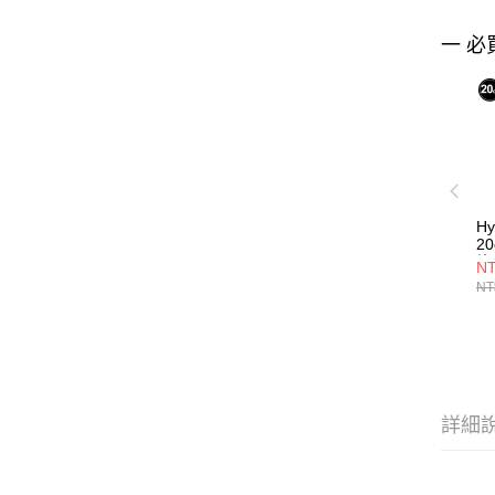
一 必
Hy
20
旋
NT
瓶
NT
詳細