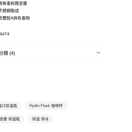
(快速到店)
用無毒粉霧塗層
00，滿NT$1,500(含以上)免運費
級不銹鋼製成
含雙酚A與有毒物
00，滿NT$1,500(含以上)免運費
X474
類 (4)
瓶
寬口
sk
寬口
sk
咖啡/馬克杯/隨行杯
sk
全部商品
sk 寬口保溫瓶
Hydro Flask 咖啡杯
塗層 保溫瓶
保溫 保冰