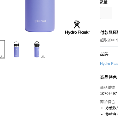
數量
付款與運
超取滿NT$
付款方式
品牌
信用卡一
Hydro Fla
LINE Pay
商品特色
Apple Pay
商品編號
悠遊付
10709497
商品特色
方便飲
運送方式
雙壁真