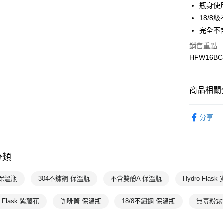
7-11取貨
瓶身使
每筆NT$1
18/8
完全不
宅配-本島
銷售重點
每筆NT$1
HFW16BC
商品相關分
配件
水
分享
Hydro Fla
Hydro Fla
分類
Hydro Fla
 保溫瓶
304不鏽鋼 保溫瓶
不含雙酚A 保溫瓶
Hydro Fla
o Flask 紫藤花
咖啡蓋 保溫瓶
18/8不鏽鋼 保溫瓶
無毒粉霧