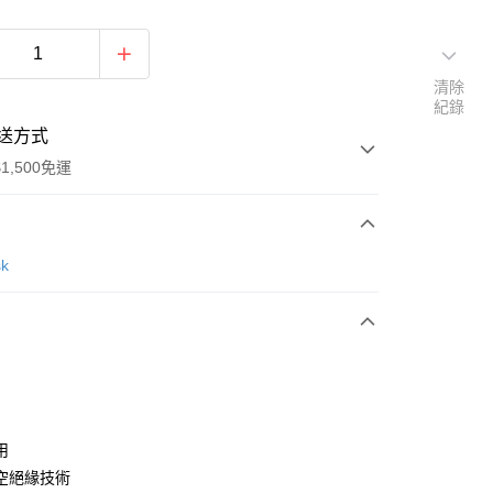
清除
紀錄
送方式
1,500免運
次付款
sk
用
空絕緣技術