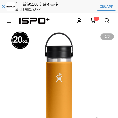
首下載領$100 好康不漏接
開啟APP
立刻使用官方APP
0
1
/
3