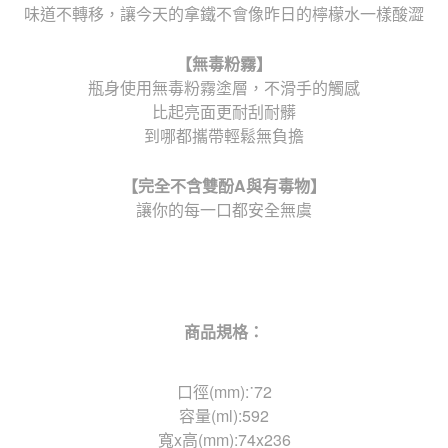
味道不轉移，讓今天的拿鐵不會像昨日的檸檬水一樣酸澀
【無毒粉霧】
瓶身使用無毒粉霧塗層，不滑手的觸感
比起亮面更耐刮耐髒
到哪都攜帶輕鬆無負擔
【完全不含雙酚
A
與有毒物】
讓你的每一口都安全無虞
商品規格：
口徑(mm):˙72
容量(ml):592
寬x高(mm):74x236