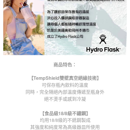
商品特色：
【
TempShield
雙壁真空絕緣技術】
可保存瓶內飲料的溫度
同時，完全隔絕內部溫度傳遞至瓶身外
絕不燙手或感到冷凝
【食品級
18/8
級不鏽鋼】
均用18/8級的不銹鋼製成
其強度和純度常為高級器皿所使用