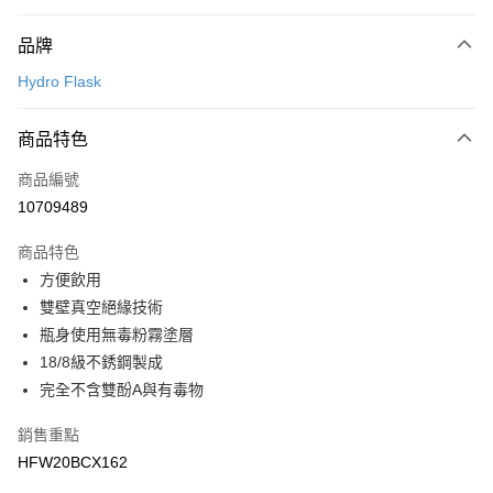
付款方式
品牌
信用卡一次付款
Hydro Flask
LINE Pay
商品特色
Apple Pay
商品編號
悠遊付
10709489
運送方式
商品特色
7-11取貨(快速到店)
方便飲用
每筆NT$100，滿NT$1,500(含以上)免運費
雙壁真空絕緣技術
瓶身使用無毒粉霧塗層
宅配-本島
18/8級不銹鋼製成
每筆NT$100，滿NT$1,500(含以上)免運費
完全不含雙酚A與有毒物
銷售重點
HFW20BCX162