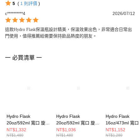
5
(
1
則評價
)
c**********4
2026/07/12
這款Hydro Flask保溫瓶設計精美，保溫效果出色，非常適合日常出
門使用，值得推薦給需要保持飲品熱度的朋友。
一 必買清單 一
Hydro Flask
Hydro Flask
Hydro Flask
20oz/592ml 寬口 旋轉
20oz/592ml 寬口 旋轉
16oz/473ml 寬
咖啡蓋 保溫瓶 摩卡棕
咖啡蓋 保溫瓶 石板灰
咖啡蓋 保溫瓶 化
NT$1,332
NT$1,036
NT$1,152
NT$1,480
NT$1,480
NT$1,280