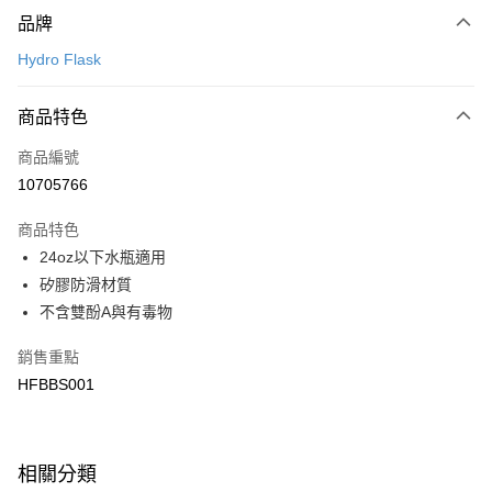
付款方式
品牌
信用卡一次付款
Hydro Flask
LINE Pay
商品特色
Apple Pay
商品編號
悠遊付
10705766
運送方式
商品特色
7-11取貨(快速到店)
24oz以下水瓶適用
每筆NT$100，滿NT$1,500(含以上)免運費
矽膠防滑材質
不含雙酚A與有毒物
宅配-本島
每筆NT$100，滿NT$1,500(含以上)免運費
銷售重點
HFBBS001
相關分類