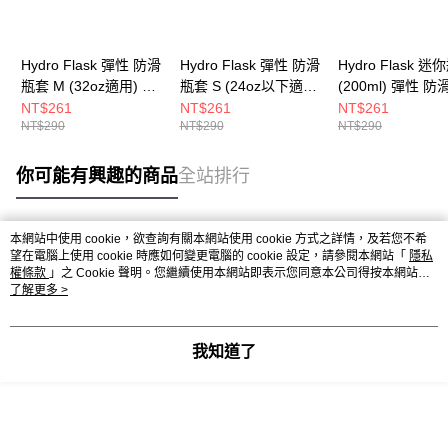
Hydro Flask 彈性 防滑
Hydro Flask 彈性 防滑
Hydro Flask 迷
瓶套 M (32oz適用) 時
瓶套 S (24oz以下適用)
(200ml) 彈性 防
尚黑
鐵灰
套 時尚黑
NT$261
NT$261
NT$261
NT$290
NT$290
NT$290
你可能有興趣的商品
全站排行
本網站中使用 cookie，欲查詢有關本網站使用 cookie 方式之詳情，及若您不希
熱門標籤
望在電腦上使用 cookie 時應如何變更電腦的 cookie 設定，請參閱本網站「
隱私
權條款
」之 Cookie 聲明。您繼續使用本網站即表示您同意本公司得按本網站使
用條款之 Cookie 聲明使用 cookie。
了解更多 >
我知道了