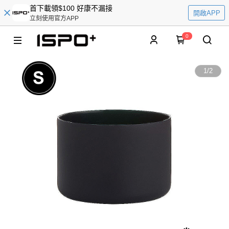
首下載領$100 好康不漏接
開啟APP
立刻使用官方APP
0
1
/
2