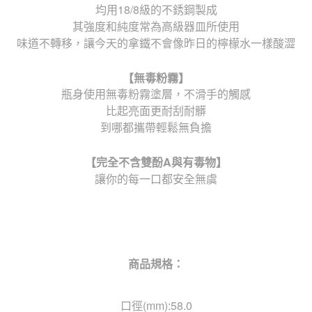
均用18/8級的不銹鋼製成
其強度和純度常為高級器皿所使用
味道不轉移，讓今天的拿鐵不會像昨日的檸檬水一樣酸澀
【無毒粉霧】
瓶身使用無毒粉霧塗層，不滑手的觸感
比起亮面更耐刮耐髒
到哪都攜帶輕鬆無負擔
【完全不含雙酚
A
與有毒物】
讓你的每一口都安全無虞
商品規格：
口徑(mm):58.0