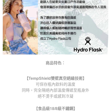
商品特色：
【
TempShield
雙壁真空絕緣技術】
可保存瓶內飲料的溫度
同時，完全隔絕內部溫度傳遞至瓶身外
絕不燙手或感到冷凝
【食品級
18/8
級不鏽鋼】