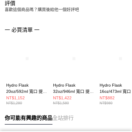
評價
喜歡這個商品嗎？購買後給他一個好評吧
一 必買清單 一
Hydro Flask
Hydro Flask
Hydro Flask
20oz/592ml 寬口 提環
32oz/946ml 寬口 提環
16oz/473ml 寬
保溫瓶 時尚黑
保溫瓶 時尚黑
保溫瓶 時尚黑
NT$1,152
NT$1,422
NT$882
NT$1,280
NT$1,580
NT$980
你可能有興趣的商品
全站排行