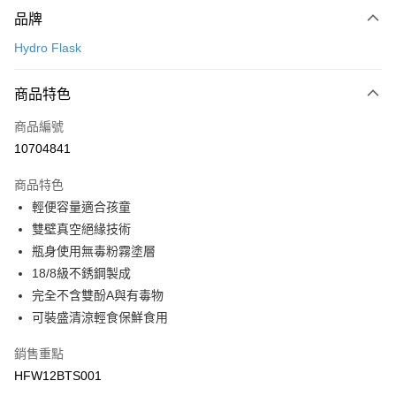
付款方式
品牌
信用卡一次付款
Hydro Flask
LINE Pay
商品特色
Apple Pay
商品編號
悠遊付
10704841
運送方式
商品特色
7-11取貨(快速到店)
輕便容量適合孩童
每筆NT$100，滿NT$1,500(含以上)免運費
雙壁真空絕緣技術
瓶身使用無毒粉霧塗層
宅配-本島
18/8級不銹鋼製成
每筆NT$100，滿NT$1,500(含以上)免運費
完全不含雙酚A與有毒物
可裝盛清涼輕食保鮮食用
銷售重點
HFW12BTS001