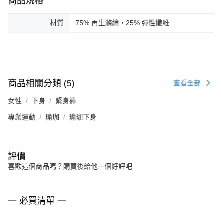
商品規格
材質
75% 再生滌綸，25% 彈性纖維
商品相關分類 (5)
查看全部
女性
下身
緊身褲
專業運動
瑜珈
瑜珈下身
評價
喜歡這個商品嗎？購買後給他一個好評吧
一 必買清單 一