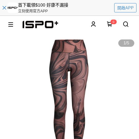
首下載領$100 好康不漏接
開啟APP
立刻使用官方APP
0
1
/
5