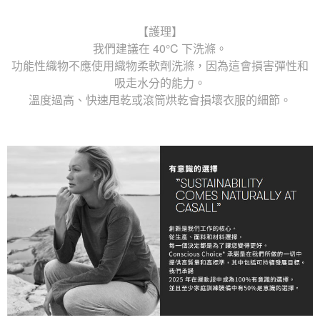
【護理】
我們建議在 40°C 下洗滌。
功能性織物不應使用織物柔軟劑洗滌，因為這會損害彈性和
吸走水分的能力。
溫度過高、快速甩乾或滾筒烘乾會損壞衣服的細節。