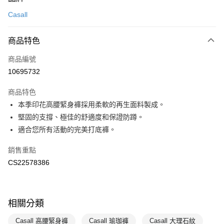
信用卡一次付款
Casall
LINE Pay
商品特色
Apple Pay
商品編號
悠遊付
10695732
運送方式
商品特色
7-11取貨(快速到店)
本季印花高腰緊身褲採用柔軟的再生面料製成。
每筆NT$100，滿NT$1,500(含以上)免運費
堅固的支撐、極佳的舒適度和保證防蹲。
適合您所有活動的完美打底褲。
宅配-本島
每筆NT$100，滿NT$1,500(含以上)免運費
銷售重點
CS22578386
相關分類
Casall 高腰緊身褲
Casall 瑜珈褲
Casall 大理石紋