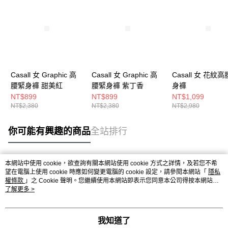
Casall 女 Graphic 高
Casall 女 Graphic 高
Casall 女 花紋
腰緊身褲 甜美紅
腰緊身褲 紫丁香
身褲
NT$899
NT$899
NT$1,099
NT$2,380
NT$2,380
NT$2,980
你可能有興趣的商品
全站排行
本網站中使用 cookie，欲查詢有關本網站使用 cookie 方式之詳情，及若您不希
熱門標籤
望在電腦上使用 cookie 時應如何變更電腦的 cookie 設定，請參閱本網站「
隱私
權條款
」之 Cookie 聲明。您繼續使用本網站即表示您同意本公司得按本網站使
用條款之 Cookie 聲明使用 cookie。
了解更多 >
我知道了