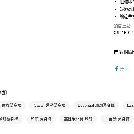
粗體印
運送方式
舒適高
7-11取貨
讓這些
每筆NT$1
銷售重點
CS215014
宅配-本島
每筆NT$1
商品相關分
女性
下
分享
專業運動
💥OUTLE
分類
熱門專區
all 瑜珈緊身褲
Casall 運動緊身褲
Essential 瑜珈緊身褲
Es
 瑜珈緊身褲
印花 緊身褲
高性能材質 瑜珈
宇宙綠 緊身褲