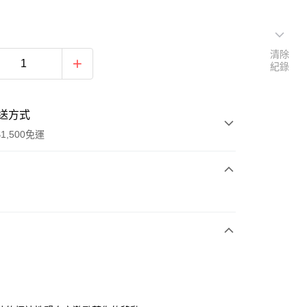
清除
紀錄
送方式
1,500免運
次付款