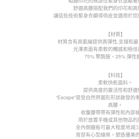
粗體印花的標誌性緊身衣激勵著
舒適高腰搭配我們的印花和高
讓這些技術緊身衣顯得俏皮並適用於您
【材質】
材質含有高氨綸提供高彈性,支撐和
光澤表面有柔軟的觸感和極佳
75% 聚酰胺，25% 彈性
【科技】
柔軟快乾面料。
提供高度的靈活性和舒適
“Escape”是受自然界圖形形狀啟發
高腰。
收腹腰帶帶有彈性和內部
用於放置手機或其他物品的
全內側腿板可最大程度地減
背部有心型線條，塑造優美