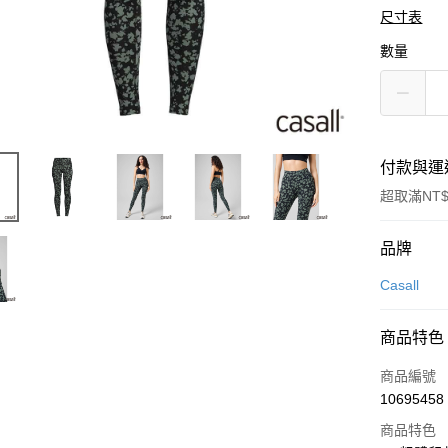
尺寸表
數量
付款與運
超取滿NT$
付款方式
品牌
信用卡一
Casall
LINE Pay
商品特色
Apple Pay
商品編號
悠遊付
10695458
商品特色