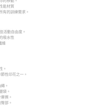
你的移動。
性能材質
所有的訓練需求。
最佳活動自由度。
的吸水性
纖維
性。
的季節性印花之一。
抽繩。
腿袋。
少摩擦。
的臀部。