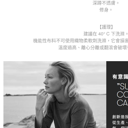
深蹲不透膚。
修身。
【護理】
建議在 40° C 下洗滌
機能性布料不可使用織物柔軟劑洗滌，它會損
溫度過高、離心分離或翻滾會破壞