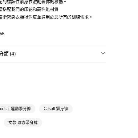
花的標誌性緊身衣激勵著你的移動。
腰搭配我們的印花和高性能材質
(快速到店)
技術緊身衣顯得俏皮並適用於您所有的訓練需求。
00，滿NT$1,500(含以上)免運費
55
00，滿NT$1,500(含以上)免運費
類 (4)
身
緊身褲
瑜珈
瑜珈下身
T
5折以下
瑜珈健身裝備專區
sential 運動緊身褲
Casall 緊身褲
女款 瑜珈緊身褲