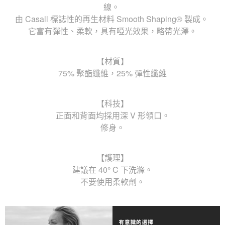
線。
由 Casall 標誌性的再生材料 Smooth Shaping® 製成。
它富有彈性、柔軟，具有啞光效果，略帶光澤。
【材質】
75% 聚酯纖維，25% 彈性纖維
【科技】
正面和背面均採用深 V 形領口。
修身。
【護理】
建議在 40° C 下洗滌。
不要使用柔軟劑。