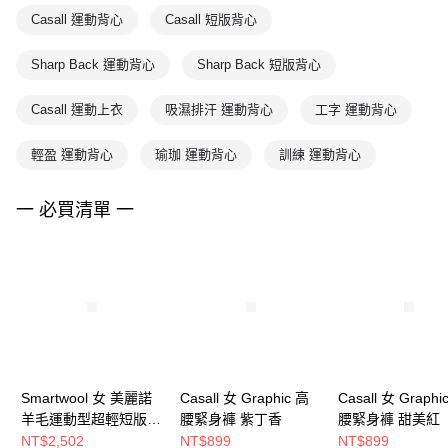
Casall 運動背心
Casall 短版背心
Sharp Back 運動背心
Sharp Back 短版背心
Casall 運動上衣
吸濕排汗 運動背心
工字 運動背心
輕盈 運動背心
瑜珈 運動背心
訓練 運動背心
一 必買清單 一
Smartwool 女 美麗諾
Casall 女 Graphic 高
Casall 女 Graphi
羊毛運動型超輕短版背
腰緊身褲 紫丁香
腰緊身褲 甜美紅
心 柔紫
NT$2,502
NT$899
NT$899