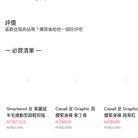
評價
喜歡這個商品嗎？購買後給他一個好評吧
一 必買清單 一
Smartwool 女 美麗諾
Casall 女 Graphic 高
Casall 女 Graphi
羊毛運動型超輕短版背
腰緊身褲 紫丁香
腰緊身褲 甜美紅
心 柔紫
NT$2,502
NT$899
NT$899
NT$2,780
NT$2,380
NT$2,380