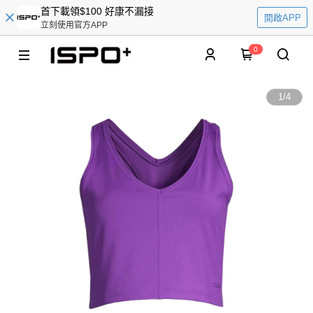
首下載領$100 好康不漏接
開啟APP
立刻使用官方APP
0
1
/
4