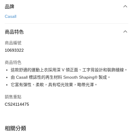
付款方式
品牌
信用卡一次付款
Casall
LINE Pay
商品特色
Apple Pay
商品編號
悠遊付
10693322
運送方式
商品特色
7-11取貨(快速到店)
這款舒適的運動上衣採用深 V 領正面、工字背設計和裝飾縫線。
每筆NT$100，滿NT$1,500(含以上)免運費
由 Casall 標誌性的再生材料 Smooth Shaping® 製成。
它富有彈性、柔軟，具有啞光效果，略帶光澤。
宅配-本島
每筆NT$100，滿NT$1,500(含以上)免運費
銷售重點
CS24114475
相關分類