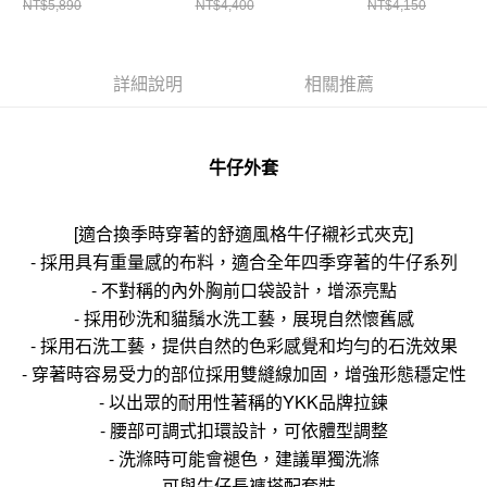
NT$5,890
NT$4,400
NT$4,150
詳細說明
相關推薦
牛仔外套
[適合換季時穿著的舒適風格牛仔襯衫式夾克]
- 採用具有重量感的布料，適合全年四季穿著的牛仔系列
- 不對稱的內外胸前口袋設計，增添亮點
- 採用砂洗和貓鬚水洗工藝，展現自然懷舊感
- 採用石洗工藝，提供自然的色彩感覺和均勻的石洗效果
- 穿著時容易受力的部位採用雙縫線加固，增強形態穩定性
- 以出眾的耐用性著稱的YKK品牌拉鍊
- 腰部可調式扣環設計，可依體型調整
- 洗滌時可能會褪色，建議單獨洗滌
- 可與牛仔長褲搭配套裝