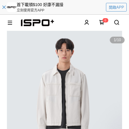
首下載領$100 好康不漏接
開啟APP
立刻使用官方APP
0
1
/
10