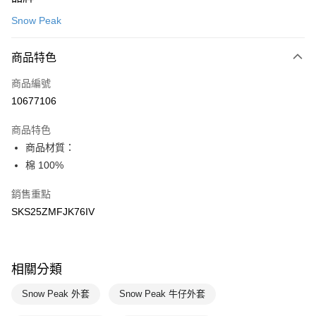
信用卡一次付款
Snow Peak
LINE Pay
商品特色
Apple Pay
商品編號
悠遊付
10677106
運送方式
商品特色
7-11取貨(快速到店)
商品材質：
每筆NT$100，滿NT$1,500(含以上)免運費
棉 100%
宅配-本島
銷售重點
每筆NT$100，滿NT$1,500(含以上)免運費
SKS25ZMFJK76IV
相關分類
Snow Peak 外套
Snow Peak 牛仔外套