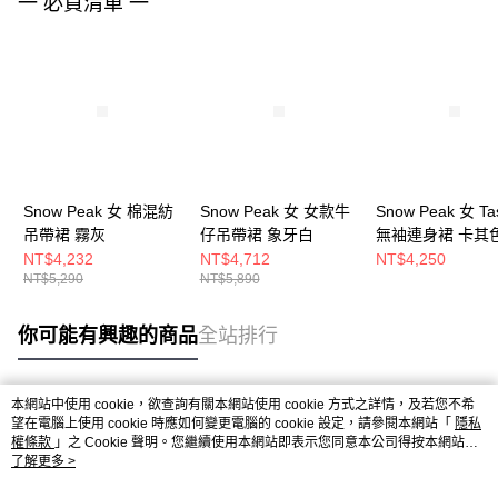
一 必買清單 一
Snow Peak 女 棉混紡
Snow Peak 女 女款牛
Snow Peak 女 Ta
吊帶裙 霧灰
仔吊帶裙 象牙白
無袖連身裙 卡其
NT$4,232
NT$4,712
NT$4,250
NT$5,290
NT$5,890
你可能有興趣的商品
全站排行
本網站中使用 cookie，欲查詢有關本網站使用 cookie 方式之詳情，及若您不希
熱門標籤
望在電腦上使用 cookie 時應如何變更電腦的 cookie 設定，請參閱本網站「
隱私
權條款
」之 Cookie 聲明。您繼續使用本網站即表示您同意本公司得按本網站使
用條款之 Cookie 聲明使用 cookie。
了解更多 >