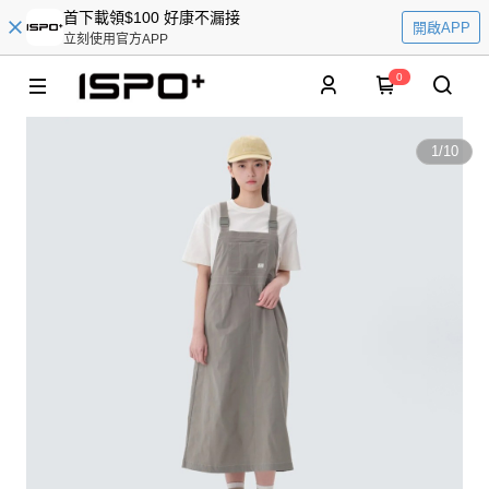
首下載領$100 好康不漏接
開啟APP
立刻使用官方APP
0
1
/
10