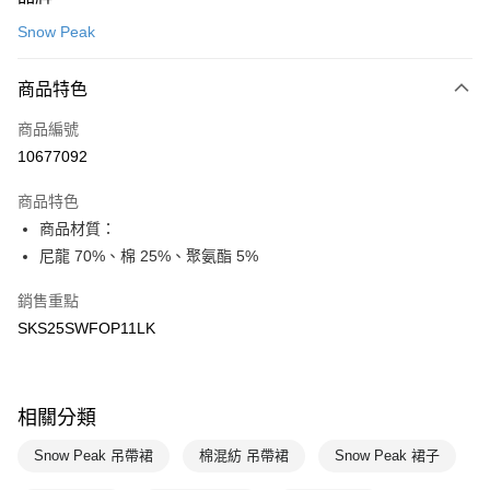
信用卡一次付款
Snow Peak
LINE Pay
商品特色
Apple Pay
商品編號
悠遊付
10677092
運送方式
商品特色
7-11取貨(快速到店)
商品材質：
每筆NT$100，滿NT$1,500(含以上)免運費
尼龍 70%、棉 25%、聚氨酯 5%
宅配-本島
銷售重點
每筆NT$100，滿NT$1,500(含以上)免運費
SKS25SWFOP11LK
相關分類
Snow Peak 吊帶裙
棉混紡 吊帶裙
Snow Peak 裙子