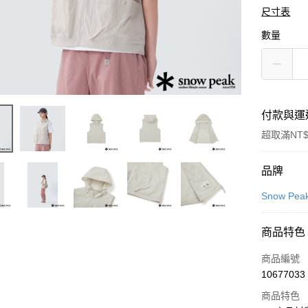
尺寸表
數量
付款與運
超取滿NT$
付款方式
品牌
信用卡一
Snow Pea
LINE Pay
商品特色
Apple Pay
商品編號
悠遊付
10677033
商品特色