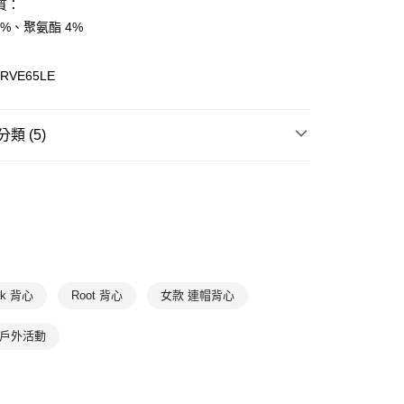
質：
6%、聚氨酯 4%
(快速到店)
00，滿NT$1,500(含以上)免運費
RVE65LE
00，滿NT$1,500(含以上)免運費
類 (5)
衣
背心
T
7折
ak韓系
服飾
外套&背心系列
ak韓系
新品上市
2025｜春夏商品
ak韓系
🈹季末折扣↘
ak 背心
Root 背心
女款 連帽背心
k 戶外活動