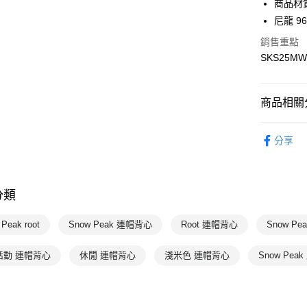
商品材
運送方式
尼龍 9
7-11取貨
銷售重點
每筆NT$1
SKS25MW
宅配-本島
每筆NT$1
商品相關分
女性
上
分享
💥OUTLE
Snow Pe
分類
Snow Pe
Snow Pe
Peak root
Snow Peak 連帽背心
Root 連帽背心
Snow Pe
活動 連帽背心
休閒 連帽背心
淺米色 連帽背心
Snow Pea