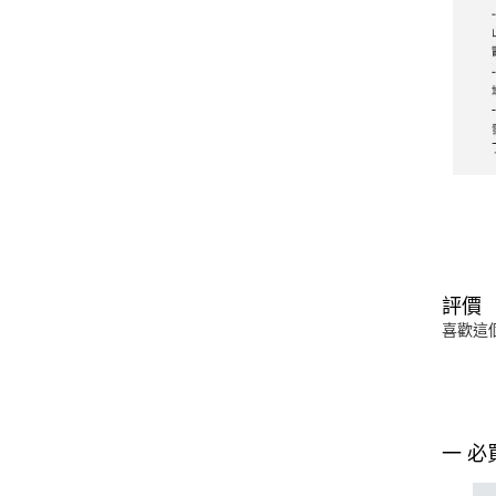
評價
喜歡這
一 必