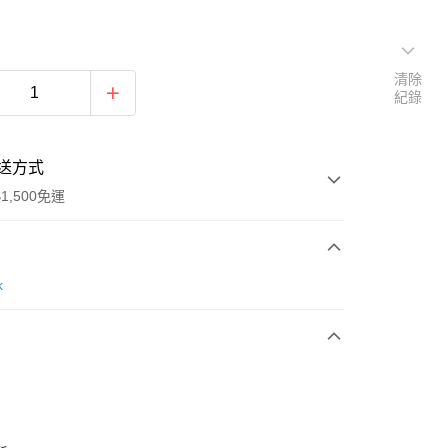
清除
紀錄
送方式
1,500免運
次付款
k