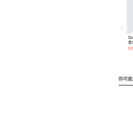
Sn
女
色
NT
你可能