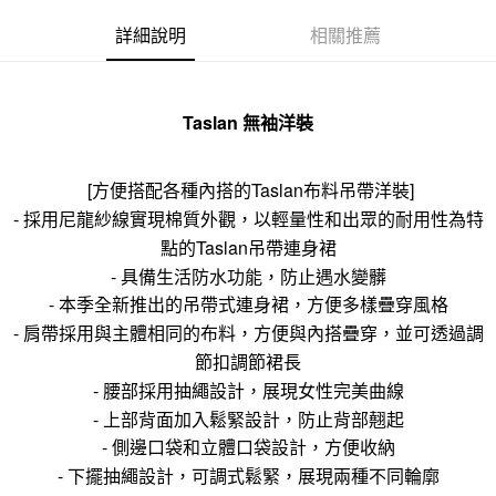
詳細說明
相關推薦
Taslan 無袖洋裝
[方便搭配各種內搭​​的Taslan布料吊帶洋裝]
- 採用尼龍紗線實現棉質外觀，以輕量性和出眾的耐用性為特
點的Taslan吊帶連身裙
- 具備生活防水功能，防止遇水變髒
- 本季全新推出的吊帶式連身裙，方便多樣疊穿風格
- 肩帶採用與主體相同的布料，方便與內搭疊穿，並可透過調
節扣調節裙長
- 腰部採用抽繩設計，展現女性完美曲線
- 上部背面加入鬆緊設計，防止背部翹起
- 側邊口袋和立體口袋設計，方便收納
- 下擺抽繩設計，可調式鬆緊，展現兩種不同輪廓