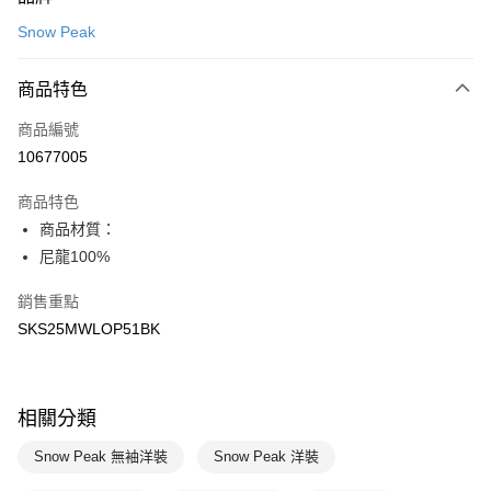
信用卡一次付款
Snow Peak
LINE Pay
商品特色
Apple Pay
商品編號
悠遊付
10677005
運送方式
商品特色
7-11取貨(快速到店)
商品材質：
每筆NT$100，滿NT$1,500(含以上)免運費
尼龍100%
宅配-本島
銷售重點
每筆NT$100，滿NT$1,500(含以上)免運費
SKS25MWLOP51BK
相關分類
Snow Peak 無袖洋裝
Snow Peak 洋裝