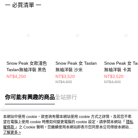
一 必買清單 一
Snow Peak 女款淺色
Snow Peak 女 Taslan
Snow Peak 女 Ta
Taslan無袖洋裝 黑色
無袖洋裝 沙米
無袖洋裝 卡其
NT$4,250
NT$3,520
NT$3,520
NT$4,400
NT$4,400
你可能有興趣的商品
全站排行
本網站中使用 cookie，欲查詢有關本網站使用 cookie 方式之詳情，及若您不希
熱門標籤
望在電腦上使用 cookie 時應如何變更電腦的 cookie 設定，請參閱本網站「
隱私
權條款
」之 Cookie 聲明。您繼續使用本網站即表示您同意本公司得按本網站使
用條款之 Cookie 聲明使用 cookie。
了解更多 >