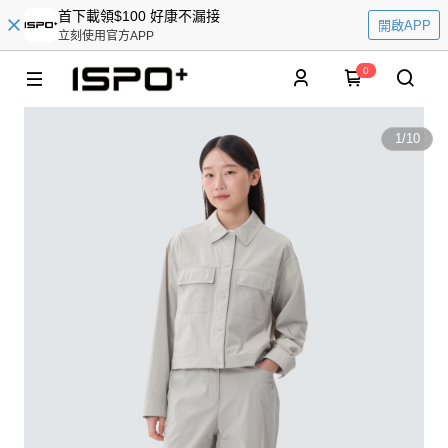
首下載領$100 好康不漏接
開啟APP
立刻使用官方APP
0
1
/
10