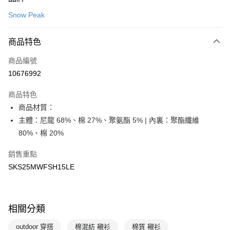
信用卡一次付款
Snow Peak
LINE Pay
商品特色
Apple Pay
商品編號
悠遊付
10676992
運送方式
商品特色
7-11取貨(快速到店)
商品材質：
每筆NT$100，滿NT$1,500(含以上)免運費
主體：尼龍 68%、棉 27%、聚氨酯 5% | 內裏：聚酯纖維
80%、棉 20%
宅配-本島
每筆NT$100，滿NT$1,500(含以上)免運費
銷售重點
SKS25MWFSH15LE
相關分類
outdoor 穿搭
棉混紡 襯衫
棉質 襯衫