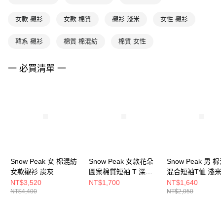
女款 襯衫
女款 棉質
襯衫 淺米
女性 襯衫
韓系 襯衫
棉質 棉混紡
棉質 女性
一 必買清單 一
Snow Peak 女 棉混紡
Snow Peak 女款花朵
Snow Peak 男 
女款襯衫 炭灰
圖案棉質短袖 T 深炭
混合短袖T恤 淺
灰色
NT$3,520
NT$1,700
NT$1,640
NT$4,400
NT$2,050