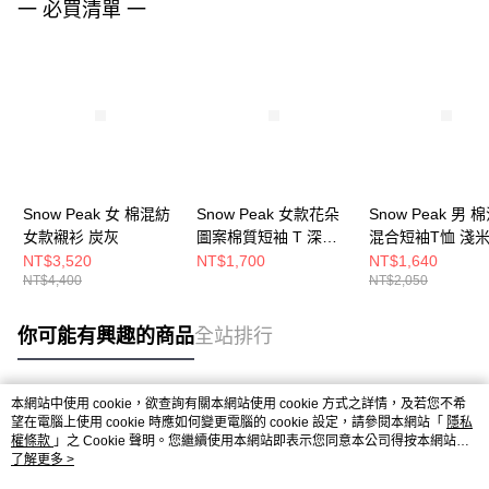
一 必買清單 一
Snow Peak 女 棉混紡
Snow Peak 女款花朵
Snow Peak 男 
女款襯衫 炭灰
圖案棉質短袖 T 深炭
混合短袖T恤 淺
灰色
NT$3,520
NT$1,700
NT$1,640
NT$4,400
NT$2,050
你可能有興趣的商品
全站排行
本網站中使用 cookie，欲查詢有關本網站使用 cookie 方式之詳情，及若您不希
熱門標籤
望在電腦上使用 cookie 時應如何變更電腦的 cookie 設定，請參閱本網站「
隱私
權條款
」之 Cookie 聲明。您繼續使用本網站即表示您同意本公司得按本網站使
用條款之 Cookie 聲明使用 cookie。
了解更多 >