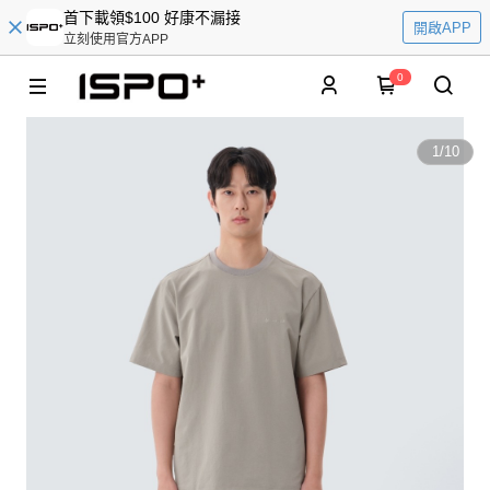
首下載領$100 好康不漏接
開啟APP
立刻使用官方APP
0
1
/
10