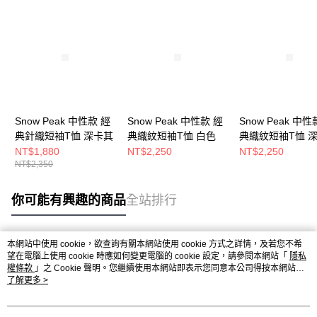
Snow Peak 中性款 經
Snow Peak 中性款 經
Snow Peak 中性
典針織短袖T恤 深卡其
典織紋短袖T恤 白色
典織紋短袖T恤 
色
NT$1,880
NT$2,250
NT$2,250
NT$2,350
你可能有興趣的商品
全站排行
本網站中使用 cookie，欲查詢有關本網站使用 cookie 方式之詳情，及若您不希
熱門標籤
望在電腦上使用 cookie 時應如何變更電腦的 cookie 設定，請參閱本網站「
隱私
權條款
」之 Cookie 聲明。您繼續使用本網站即表示您同意本公司得按本網站使
用條款之 Cookie 聲明使用 cookie。
了解更多 >