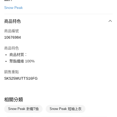
信用卡一次付款
Snow Peak
LINE Pay
商品特色
Apple Pay
商品編號
悠遊付
10676984
運送方式
商品特色
7-11取貨(快速到店)
商品材質：
每筆NT$100，滿NT$1,500(含以上)免運費
聚酯纖維 100%
宅配-本島
銷售重點
每筆NT$100，滿NT$1,500(含以上)免運費
SKS25MUTTS16FG
相關分類
Snow Peak 針織T恤
Snow Peak 短袖上衣