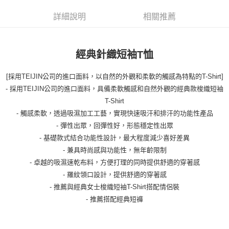
詳細說明
相關推薦
經典針織短袖T恤
[採用TEIJIN公司的進口面料，以自然的外觀和柔軟的觸感為特點的T-Shirt]
- 採用TEIJIN公司的進口面料，具備柔軟觸感和自然外觀的經典款梭織短袖
T-Shirt
- 觸感柔軟，透過吸濕加工工藝，實現快速吸汗和排汗的功能性產品
- 彈性出眾，回彈性好，形態穩定性出眾
- 基礎款式結合功能性設計，最大程度減少喜好差異
- 兼具時尚感與功能性，無年齡限制
- 卓越的吸濕速乾布料，方便打理的同時提供舒適的穿著感
- 羅紋領口設計，提供舒適的穿著感
- 推薦與經典女士梭織短袖T-Shirt搭配情侶裝
- 推薦搭配經典短褲