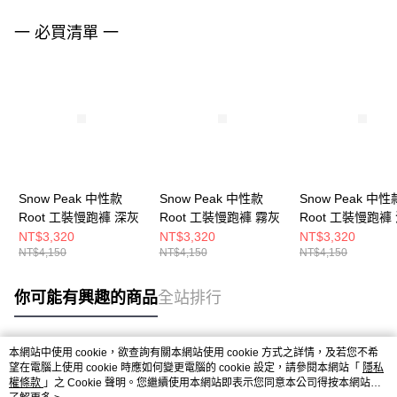
一 必買清單 一
Snow Peak 中性款
Snow Peak 中性款
Snow Peak 中性
Root 工裝慢跑褲 深灰
Root 工裝慢跑褲 霧灰
Root 工裝慢跑褲
其
NT$3,320
NT$3,320
NT$3,320
NT$4,150
NT$4,150
NT$4,150
你可能有興趣的商品
全站排行
本網站中使用 cookie，欲查詢有關本網站使用 cookie 方式之詳情，及若您不希
熱門標籤
望在電腦上使用 cookie 時應如何變更電腦的 cookie 設定，請參閱本網站「
隱私
權條款
」之 Cookie 聲明。您繼續使用本網站即表示您同意本公司得按本網站使