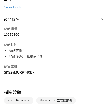
信用卡一次付款
Snow Peak
LINE Pay
商品特色
Apple Pay
商品編號
悠遊付
10676960
運送方式
商品特色
7-11取貨(快速到店)
商品材質：
每筆NT$100，滿NT$1,500(含以上)免運費
尼龍 96%、聚氨酯 4%
宅配-本島
銷售重點
每筆NT$100，滿NT$1,500(含以上)免運費
SKS25MURPT60BK
相關分類
Snow Peak root
Snow Peak 工裝慢跑褲