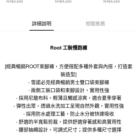
NT$4,150
NT$4,150
NT$4,150
詳細說明
相關推薦
Root 工裝慢跑褲
[經典暢銷ROOT束腳褲，方便搭配多種外套與內搭，打造套
裝造型]
- 雪諾必克經典暢銷男士雙口袋束腳褲
- 兩側工裝口袋和束腳設計，實用性強
- 採用尼龍布料，輕薄且觸感涼爽，適合夏季穿著
- 彈性出眾，透過水洗加工呈現自然外觀，實用性強
- 採用防水處理工藝，防止水分被快速吸收
- 舒適的半寬鬆剪裁，提供舒適穿著感和高實用性
- 腰部抽繩設計，可調式尺寸；提供多種尺寸選擇