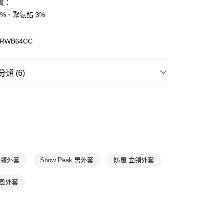
質：
7%、聚氨酯 3%
(快速到店)
00，滿NT$1,500(含以上)免運費
RWB64CC
00，滿NT$1,500(含以上)免運費
類 (6)
套
防風防潑外套
T
7折
ak韓系
服飾
外套&背心系列
ak韓系
新品上市
2025｜春夏商品
ak韓系
🈹季末折扣↘
 立領外套
Snow Peak 男外套
防風 立領外套
O潮流選物店
防風外套