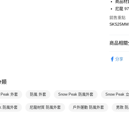
商品材
運送方式
尼龍 9
7-11取貨
銷售重點
每筆NT$1
SKS25MM
宅配-本島
每筆NT$1
商品相關分
男性
外
分享
💥OUTLE
Snow Pe
分類
Snow Pe
Snow Pe
 Peak 外套
防風 外套
Snow Peak 防風外套
Snow Peak
⚫MIXP
水 防風外套
尼龍材質 防風外套
戶外運動 防風外套
男款 