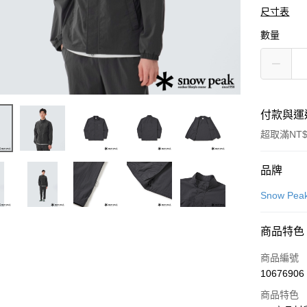
尺寸表
數量
付款與運
超取滿NT$
付款方式
品牌
信用卡一
Snow Pea
LINE Pay
商品特色
Apple Pay
商品編號
悠遊付
10676906
商品特色