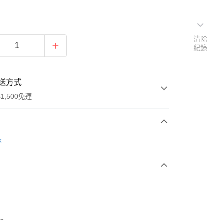
清除
紀錄
送方式
1,500免運
次付款
k