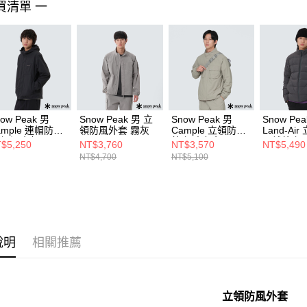
買清單 一
ow Peak 男
Snow Peak 男 立
Snow Peak 男
Snow Pea
ample 連帽防風
領防風外套 霧灰
Cample 立領防風
Land-Ai
套 深炭灰
外套 米灰色
羽絨外套 
$5,250
NT$3,760
NT$3,570
NT$5,490
NT$4,700
NT$5,100
說明
相關推薦
立領防風外套