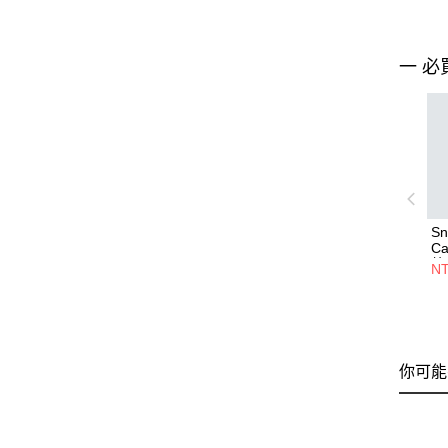
一 必
Sn
C
外
NT
你可能