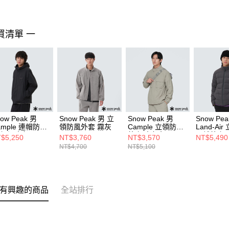
買清單 一
ow Peak 男
Snow Peak 男 立
Snow Peak 男
Snow Pea
ample 連帽防風
領防風外套 霧灰
Cample 立領防風
Land-Ai
套 深炭灰
外套 米灰色
羽絨外套 
$5,250
NT$3,760
NT$3,570
NT$5,490
NT$4,700
NT$5,100
有興趣的商品
全站排行