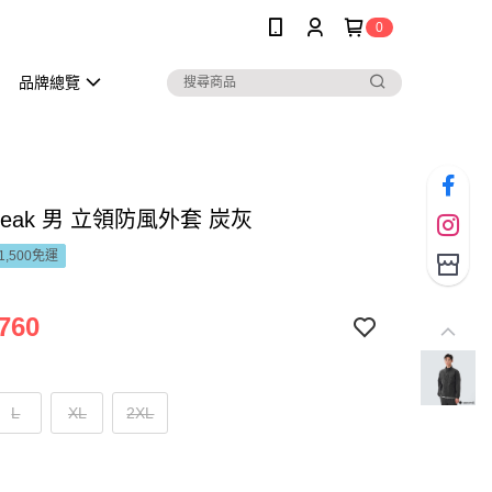
0
品牌總覽
 Peak 男 立領防風外套 炭灰
1,500免運
760
L
XL
2XL