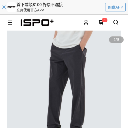
首下載領$100 好康不漏接
開啟APP
立刻使用官方APP
0
1
/
9