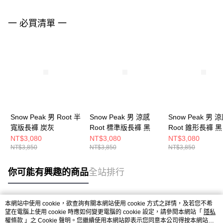
一 必買清單 一
Snow Peak 男 Root 半
Snow Peak 男 涼感
Snow Peak 男 
寬版長褲 炭灰
Root 標準版長褲 黑
Root 錐形長褲 黑
NT$3,080
NT$3,080
NT$3,080
NT$3,850
NT$3,850
NT$3,850
你可能有興趣的商品
全站排行
本網站中使用 cookie，欲查詢有關本網站使用 cookie 方式之詳情，及若您不希
熱門標籤
望在電腦上使用 cookie 時應如何變更電腦的 cookie 設定，請參閱本網站「
隱私
權條款
」之 Cookie 聲明。您繼續使用本網站即表示您同意本公司得按本網站使