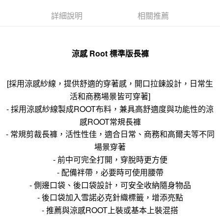
詳細說明
相關推薦
涼感 Root 標準版長褲
[採用涼感紗線，提供舒適的穿著感，開口拉鍊設計，日常生
活和商務場景皆可穿著]
- 採用涼感紗線製成ROOT布料，兼具高舒適度與功能性的涼
感ROOT常規長褲
- 常規剪裁長褲，活性性佳，適合日常、商務和高爾​​夫等不同
場景穿著
- 前中可完全打開，穿脫時更方便
- 配備袢帶，必要時可使用腰帶
- 側邊口袋、後口袋設計，可安全收納隨身物品
- 後口袋加入雪諾必克針織標籤，增添亮點
- 推薦與涼感ROOT上裝或基本上裝混搭