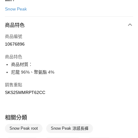
信用卡一次付款
Snow Peak
LINE Pay
商品特色
Apple Pay
商品編號
悠遊付
10676896
運送方式
商品特色
7-11取貨(快速到店)
商品材質：
每筆NT$100，滿NT$1,500(含以上)免運費
尼龍 96%、聚氨酯 4%
宅配-本島
銷售重點
每筆NT$100，滿NT$1,500(含以上)免運費
SKS25MMRPT62CC
相關分類
Snow Peak root
Snow Peak 涼感長褲