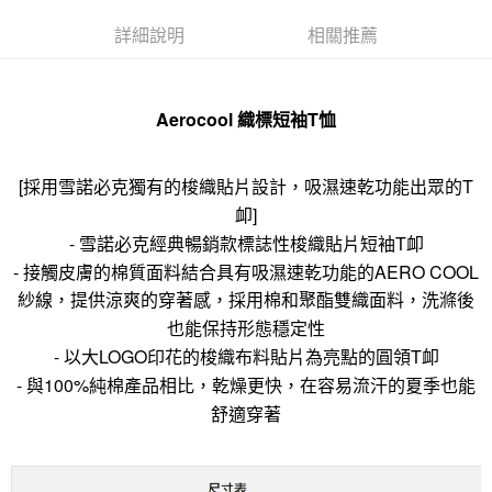
詳細說明
相關推薦
Aerocool 織標短袖T恤
[採用雪諾必克獨有的梭織貼片設計，吸濕速乾功能出眾的T
卹]
- 雪諾必克經典暢銷款標誌性梭織貼片短袖T卹
- 接觸皮膚的棉質面料結合具有吸濕速乾功能的AERO COOL
紗線，提供涼爽的穿著感，採用棉和聚酯雙織面料，洗滌後
也能保持形態穩定性
- 以大LOGO印花的梭織布料貼片為亮點的圓領T卹
- 與100%純棉產品相比，乾燥更快，在容易流汗的夏季也能
舒適穿著