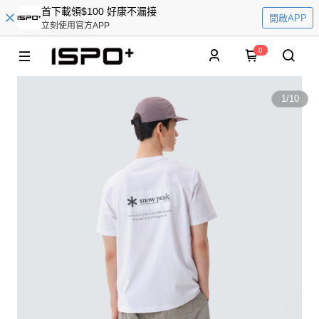
首下載領$100 好康不漏接
開啟APP
立刻使用官方APP
0
1
/
10