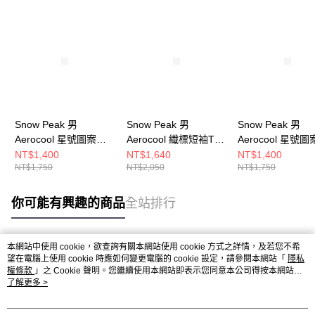
Snow Peak 男
Snow Peak 男
Snow Peak 男
Aerocool 星號圖案短
Aerocool 織標短袖T恤
Aerocool 星號
袖T恤 白
米
袖T恤 淺米
NT$1,400
NT$1,640
NT$1,400
NT$1,750
NT$2,050
NT$1,750
你可能有興趣的商品
全站排行
本網站中使用 cookie，欲查詢有關本網站使用 cookie 方式之詳情，及若您不希
熱門標籤
望在電腦上使用 cookie 時應如何變更電腦的 cookie 設定，請參閱本網站「
隱私
權條款
」之 Cookie 聲明。您繼續使用本網站即表示您同意本公司得按本網站使
用條款之 Cookie 聲明使用 cookie。
了解更多 >