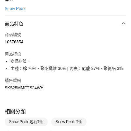
信用卡一次付款
Snow Peak
LINE Pay
商品特色
Apple Pay
商品編號
悠遊付
10676854
運送方式
商品特色
7-11取貨(快速到店)
商品材質：
每筆NT$100，滿NT$1,500(含以上)免運費
主體：棉 70%、聚酯纖維 30% | 內裏：尼龍 97%、聚氨酯 3%
宅配-本島
銷售重點
每筆NT$100，滿NT$1,500(含以上)免運費
SKS25MMFTS24WH
相關分類
Snow Peak 短袖T恤
Snow Peak T恤