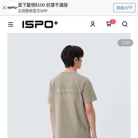
首下載領$100 好康不漏接
開啟APP
立刻使用官方APP
0
1
/
10