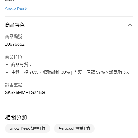
信用卡一次付款
Snow Peak
LINE Pay
商品特色
Apple Pay
商品編號
悠遊付
10676852
運送方式
商品特色
7-11取貨(快速到店)
商品材質：
每筆NT$100，滿NT$1,500(含以上)免運費
主體：棉 70%、聚酯纖維 30% | 內裏：尼龍 97%、聚氨酯 3%
宅配-本島
銷售重點
每筆NT$100，滿NT$1,500(含以上)免運費
SKS25MMFTS24BG
相關分類
Snow Peak 短袖T恤
Aerocool 短袖T恤