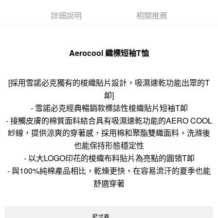
詳細說明
相關推薦
Aerocool 織標短袖T恤
[採用雪諾必克獨有的梭織貼片設計，吸濕速乾功能出眾的T
卹]
- 雪諾必克經典暢銷款標誌性梭織貼片短袖T卹
- 接觸皮膚的棉質面料結合具有吸濕速乾功能的AERO COOL
紗線，提供涼爽的穿著感，採用棉和聚酯雙織面料，洗滌後
也能保持形態穩定性
- 以大LOGO印花的梭織布料貼片為亮點的圓領T卹
- 與100%純棉產品相比，乾燥更快，在容易流汗的夏季也能
舒適穿著