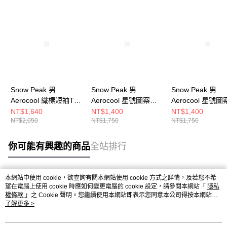
Snow Peak 男
Snow Peak 男
Snow Peak 男
Aerocool 織標短袖T恤
Aerocool 星號圖案短
Aerocool 星號
白
袖T恤 淺米
袖T恤 薄荷
NT$1,640
NT$1,400
NT$1,400
NT$2,050
NT$1,750
NT$1,750
你可能有興趣的商品
全站排行
本網站中使用 cookie，欲查詢有關本網站使用 cookie 方式之詳情，及若您不希
熱門標籤
望在電腦上使用 cookie 時應如何變更電腦的 cookie 設定，請參閱本網站「
隱私
權條款
」之 Cookie 聲明。您繼續使用本網站即表示您同意本公司得按本網站使
用條款之 Cookie 聲明使用 cookie。
了解更多 >