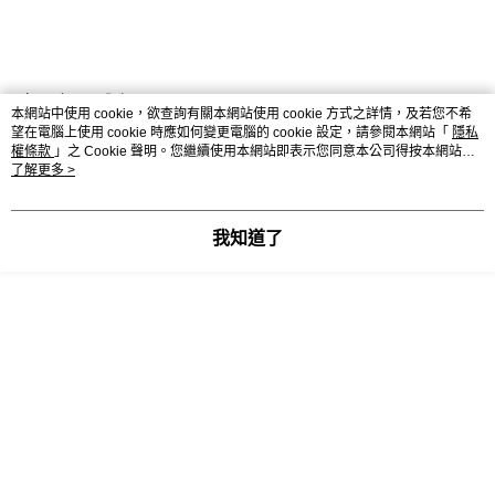
商品相關分類 (6)
查看全部
本網站中使用 cookie，欲查詢有關本網站使用 cookie 方式之詳情，及若您不希
望在電腦上使用 cookie 時應如何變更電腦的 cookie 設定，請參閱本網站「
隱私
配件
帽鞋配件
漁夫帽｜探險帽
權條款
」之 Cookie 聲明。您繼續使用本網站即表示您同意本公司得按本網站使
用條款之 Cookie 聲明使用 cookie。
了解更多 >
💥OUTLET
7折
我知道了
評價
喜歡這個商品嗎？購買後給他一個好評吧
一 必買清單 一