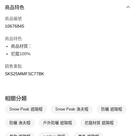
商品特色
Apple Pay
商品編號
悠遊付
10676845
運送方式
商品特色
7-11取貨(快速到店)
商品材質：
每筆NT$100，滿NT$1,500(含以上)免運費
尼龍100%
宅配-本島
銷售重點
每筆NT$100，滿NT$1,500(含以上)免運費
SKS25MMFSC77BK
相關分類
Snow Peak 遮陽帽
Snow Peak 漁夫帽
防曬 遮陽帽
防曬 漁夫帽
戶外防曬 遮陽帽
尼龍材質 遮陽帽