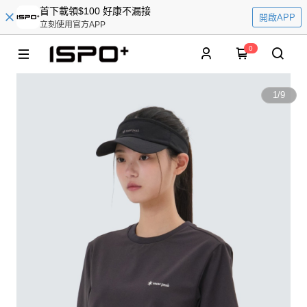
首下載領$100 好康不漏接
開啟APP
立刻使用官方APP
0
1
/
9