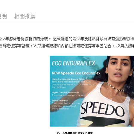
說明
相關推薦
青少年游泳者劈波斬浪的泳裝。 這款舒適的青少年及膝貼身泳褲飾有弧形塑膠圖
進時確保穿著舒適，V 形鑲條襯裡和內部抽繩可確保穿著牢固貼合。 採用抗起毛球的