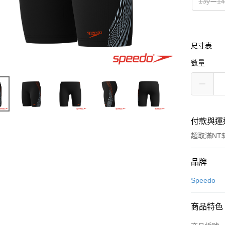
13y－14
尺寸表
數量
付款與運
超取滿NT$
付款方式
品牌
信用卡一
Speedo
LINE Pay
商品特色
Apple Pay