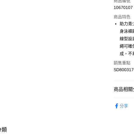
商品編號
悠遊付
10670107
商品特色
助力青
運送方式
身泳褲
7-11取貨
線型設
每筆NT$1
繩可確保
成，不
宅配-本島
銷售重點
每筆NT$1
SD800317
商品相關分
男性
泳
分享
專業運動
Speedo
分類
💰千元好