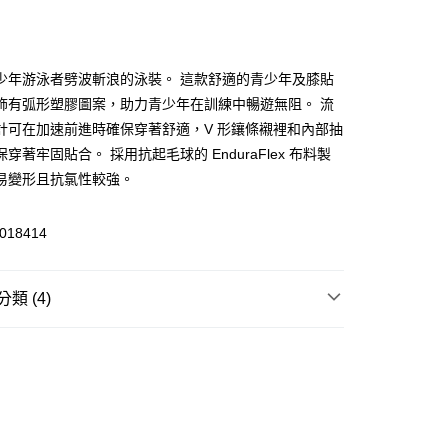
少年游泳者劈波斬浪的泳裝。 這款舒適的青少年及膝貼
飾有弧形塑膠圖案，助力青少年在訓練中暢遊無阻。 流
(快速到店)
計可在加速前進時確保穿著舒適，V 形鑲條襯裡和內部抽
00，滿NT$1,500(含以上)免運費
穿著牢固貼合。 採用抗起毛球的 EnduraFlex 布料製
易變形且抗氯性較強。
00，滿NT$1,500(含以上)免運費
018414
類 (4)
褲
及膝泳褲
游泳水上
泳褲
泳褲
及膝泳褲
物專區