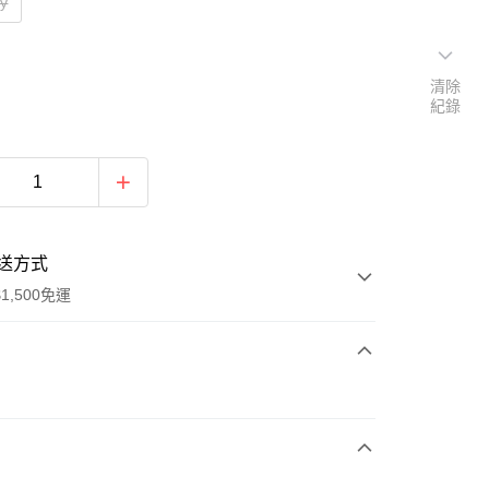
y
清除
紀錄
送方式
1,500免運
次付款