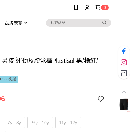
0
品牌總覽
o 男孩 運動及膝泳褲Plastisol 黑/橘紅/
1,500免運
96
7y－8y
９y－10y
11y－12y