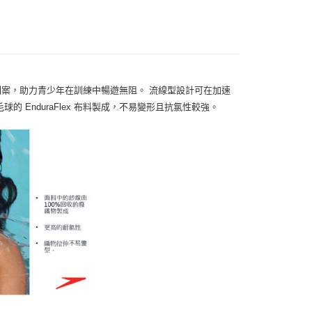
案，助力青少年在訓練中暢遊無阻。 流線型設計可在加速
 EnduraFlex 布料製成，不易變形且抗氯性較強。