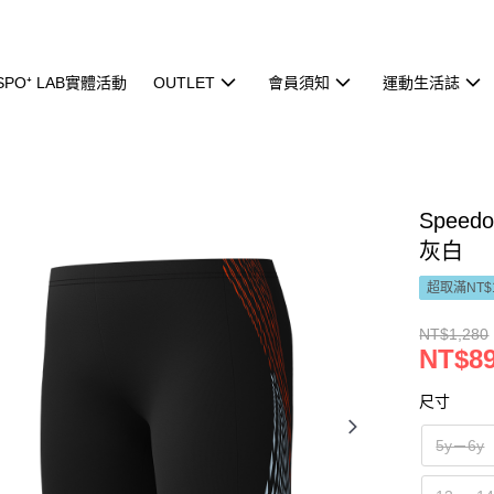
ISPO⁺ LAB實體活動
OUTLET
會員須知
運動生活誌
Speed
灰白
超取滿NT$
NT$1,280
NT$8
尺寸
5y－6y