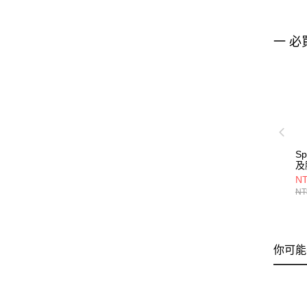
一 必
S
及膝
黑
NT
NT
你可能