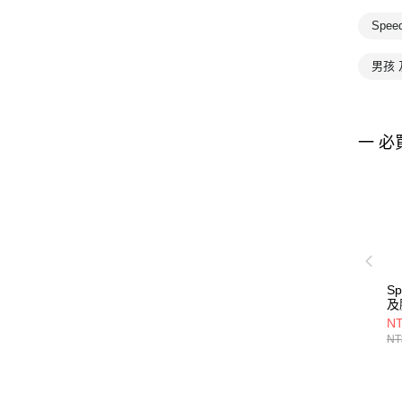
Spee
男孩
一 必
S
及膝
黑
NT
NT