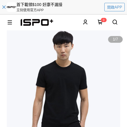
首下載領$100 好康不漏接
開啟APP
立刻使用官方APP
0
1
/
7