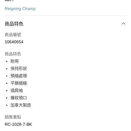
信用卡一次付款
Reigning Champ
LINE Pay
商品特色
Apple Pay
商品編號
悠遊付
10640654
運送方式
商品特色
7-11取貨(快速到店)
耐用
每筆NT$100，滿NT$1,500(含以上)免運費
保持形狀
預縮處理
宅配-本島
平鎖縫線
每筆NT$100，滿NT$1,500(含以上)免運費
插肩袖
羅紋領口
加拿大製造
銷售重點
RC-1028-7-BK