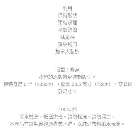
耐用
保持形狀
預縮處理
平鎖縫線
插肩袖
羅紋領口
加拿大製造
版型：修身
我們的原版修身運動版型。
模特身高 6'1"（185cm），腰圍 28.5 英寸（72cm），穿著M
號尺寸。
100% 棉
冷水機洗，低溫烘乾。請勿乾洗。請勿漂白。
本產品在縫製後經過專業水洗，以減少布料縮水現象。