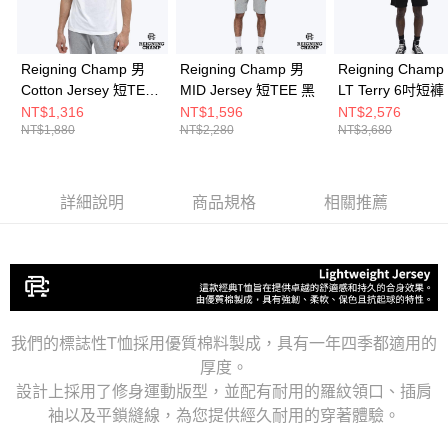
Reigning Champ 男
Reigning Champ 男
Reigning Champ
Cotton Jersey 短TEE
MID Jersey 短TEE 黑
LT Terry 6吋短褲
白
NT$1,316
NT$1,596
NT$2,576
NT$1,880
NT$2,280
NT$3,680
詳細說明
商品規格
相關推薦
我們的標誌性T恤採用優質棉料製成，具有一年四季都適用的
厚度。
設計上採用了修身運動版型，並配有耐用的羅紋領口、插肩
袖以及平鎖縫線，為您提供經久耐用的穿著體驗。