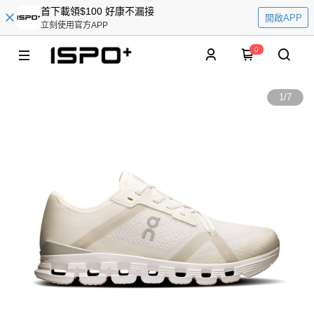
首下載領$100 好康不漏接
開啟APP
立刻使用官方APP
0
1
/
7