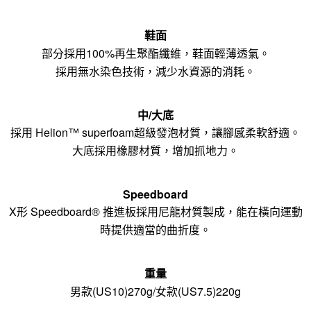
鞋面
部分採用100%再生聚酯纖維，鞋面輕薄透氣。
採用無水染色技術，減少水資源的消耗。
中/大底
採用 Helion™ superfoam超級發泡材質，讓腳感柔軟舒適。
大底採用橡膠材質，增加抓地力。
Speedboard
X形 Speedboard® 推進板採用尼龍材質製成，能在橫向運動
時提供適當的曲折度。
重量
男款(US10)270g/女款(US7.5)220g