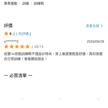
專業運動
訓練
訓練鞋
評價
查看全部
5
(
1
則評價
)
a*********2
2026/06/28
|
US 7.5
這雙On昂跑訓練鞋不僅設計時尚，穿上後感覺輕盈舒適，真的很適
合日常訓練！會推薦給朋友！
一 必買清單 一