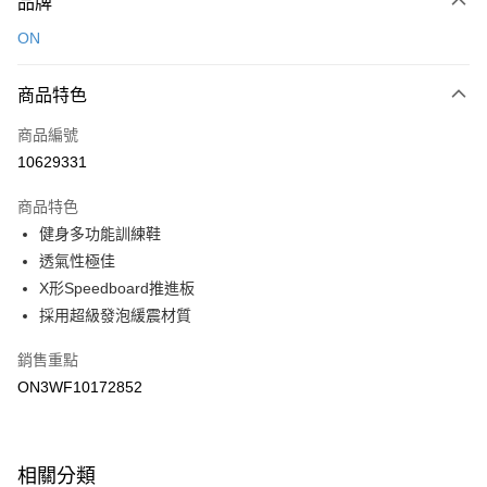
品牌
信用卡一次付款
ON
LINE Pay
商品特色
Apple Pay
商品編號
悠遊付
10629331
運送方式
商品特色
7-11取貨(快速到店)
健身多功能訓練鞋
每筆NT$100，滿NT$1,500(含以上)免運費
透氣性極佳
X形Speedboard推進板
宅配-本島
採用超級發泡緩震材質
每筆NT$100，滿NT$1,500(含以上)免運費
銷售重點
ON3WF10172852
相關分類