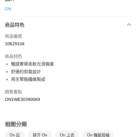
信用卡一次付款
ON
LINE Pay
商品特色
Apple Pay
商品編號
悠遊付
10629104
運送方式
商品特色
7-11取貨(快速到店)
觸感奢華柔軟光滑親膚
每筆NT$100，滿NT$1,500(含以上)免運費
舒適的剪裁設計
再生聚酯纖維製成
宅配-本島
每筆NT$100，滿NT$1,500(含以上)免運費
銷售重點
ON1WE30390069
相關分類
On 白
排汗 On
On 上衣
On 機能短袖