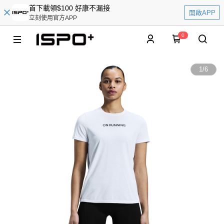
首下載領$100 好康不漏接
開啟APP
立刻使用官方APP
0
1
/
6