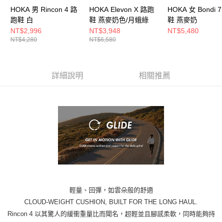
HOKA 男 Rincon 4 路
HOKA Elevon X 路跑
HOKA 女 Bondi 
跑鞋 白
鞋 燕麥奶色/月蛾綠
鞋 燕麥奶
NT$2,996
NT$3,948
NT$5,480
NT$4,280
NT$6,580
詳細說明
相關推薦
輕量、回彈，如雲朵般的舒適
CLOUD-WEIGHT CUSHION, BUILT FOR THE LONG HAUL.
Rincon 4 以其驚人的緩衝重量比而聞名，超輕並且腳感柔軟，同時能夠持