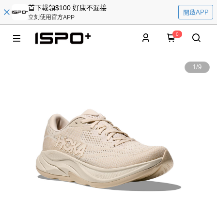
首下載領$100 好康不漏接
開啟APP
立刻使用官方APP
0
1
/
9