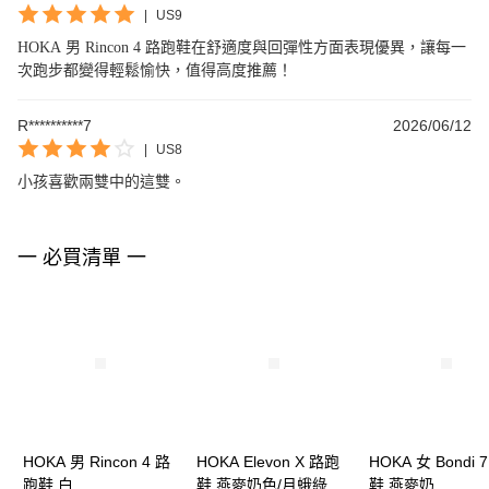
|
US9
HOKA 男 Rincon 4 路跑鞋在舒適度與回彈性方面表現優異，讓每一
次跑步都變得輕鬆愉快，值得高度推薦！
R**********7
2026/06/12
|
US8
小孩喜歡兩雙中的這雙。
一 必買清單 一
HOKA 男 Rincon 4 路
HOKA Elevon X 路跑
HOKA 女 Bondi 
跑鞋 白
鞋 燕麥奶色/月蛾綠
鞋 燕麥奶