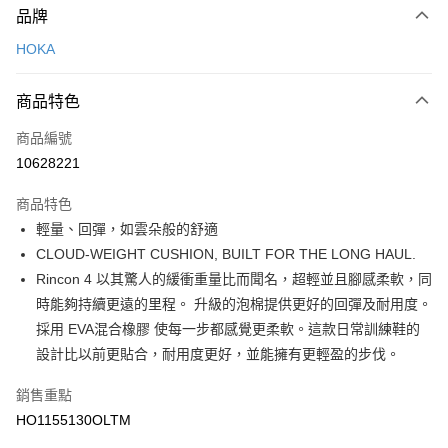
品牌
信用卡一次付款
HOKA
LINE Pay
商品特色
Apple Pay
商品編號
悠遊付
10628221
運送方式
商品特色
7-11取貨(快速到店)
輕量、回彈，如雲朵般的舒適
每筆NT$100，滿NT$1,500(含以上)免運費
CLOUD-WEIGHT CUSHION, BUILT FOR THE LONG HAUL.
Rincon 4 以其驚人的緩衝重量比而聞名，超輕並且腳感柔軟，同
宅配-本島
時能夠持續更遠的里程。 升級的泡棉提供更好的回彈及耐用度。
每筆NT$100，滿NT$1,500(含以上)免運費
採用 EVA混合橡膠 使每一步都感覺更柔軟。這款日常訓練鞋的
設計比以前更貼合，耐用度更好，並能擁有更輕盈的步伐。
銷售重點
HO1155130OLTM