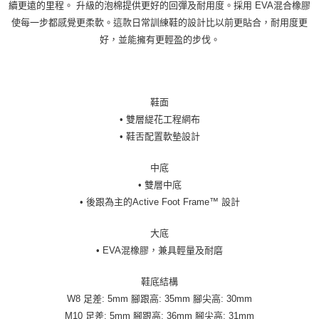
續更遠的里程。 升級的泡棉提供更好的回彈及耐用度。採用 EVA混合橡膠
使每一步都感覺更柔軟。這款日常訓練鞋的設計比以前更貼合，耐用度更
好，並能擁有更輕盈的步伐。
鞋面
• 雙層緹花工程網布
• 鞋舌配置軟墊設計
中底
• 雙層中底
• 後跟為主的Active Foot Frame™ 設計
大底
• EVA混橡膠，兼具輕量及耐磨
鞋底結構
W8 足差: 5mm 腳跟高: 35mm 腳尖高: 30mm
M10 足差: 5mm 腳跟高: 36mm 腳尖高: 31mm