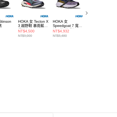
tinson
HOKA 女 Tecton X
HOKA 女
HOKA 女 Rocket
黑
3 越野鞋 暴雨藍/
Speedgoat 7 寬楦
X Trail 越野鞋 霓
櫻桃紅
越野鞋 莓香紅/星
黃/焰橘紅
NT$4,500
NT$4,932
NT$7,452
光紫
NT$9,000
NT$5,480
NT$8,280