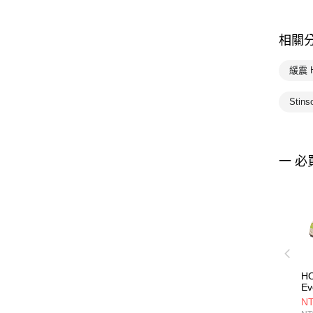
相關
緩震 
Stin
一 必
HO
E
日
NT