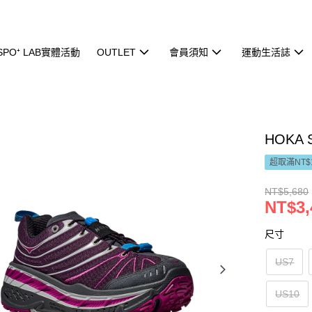
ISPO⁺ LAB實體活動
OUTLET
會員須知
運動生活誌
HOKA 
超取滿NT$
NT$5,680
NT$3,
尺寸
US7
US10