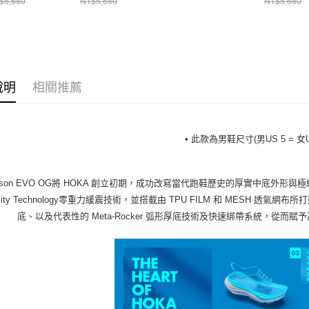
$5,680
NT$5,680
NT$5,680
說明
相關推薦
• 此款為男鞋尺寸(男US 5 = 女U
inson EVO OG將 HOKA 創立初期，成功改寫當代跑鞋歷史的厚實中底外
avity Technology零重力緩震技術，並搭載由 TPU FILM 和 MESH
底、以及代表性的 Meta-Rocker 弧形厚底技術及快速綁帶系統，從