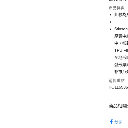
商品特色
此款為男
運送方式
7-11取貨
Stin
每筆NT$1
厚實中
中。搭載
宅配-本島
TPU 
每筆NT$1
全地形路
弧形厚
都市戶
銷售重點
HO11553
商品相關分
專業運動
分享
女性
鞋