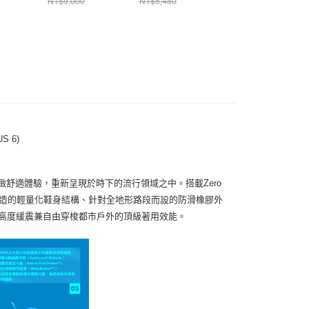
NT$9,000
NT$5,480
NT$8,280
S 6)
形與極緻舒適體驗，重新呈現於時下的流行領域之中。搭載Zero
 透氣網布所打造的輕量化鞋身結構、針對全地形路段而設的防滑橡膠外
而賦予高度緩震兼自由穿梭都市戶外的頂級著用效能。