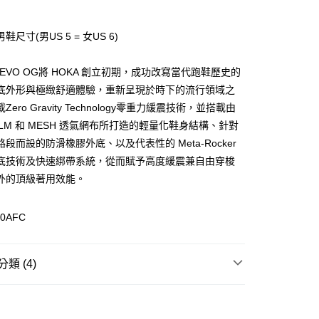
鞋尺寸(男US 5 = 女US 6)
(快速到店)
sonEVO OG將 HOKA 創立初期，成功改寫當代跑鞋歷史的
00，滿NT$1,500(含以上)免運費
底外形與極緻舒適體驗，重新呈現於時下的流行領域之
Zero Gravity Technology零重力緩震技術，並搭載由
FILM 和 MESH 透氣網布所打造的輕量化鞋身結構、針對
00，滿NT$1,500(含以上)免運費
段而設的防滑橡膠外底、以及代表性的 Meta-Rocker
底技術及快速綁帶系統，從而賦予高度緩震兼自由穿梭
外的頂級著用效能。
50AFC
類 (4)
跑步
越野跑鞋
類
越野鞋