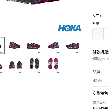
尺寸表
數量
付款與運
超取滿NT$
付款方式
品牌
信用卡一
HOKA
LINE Pay
商品特色
Apple Pay
商品編號
悠遊付
10614346