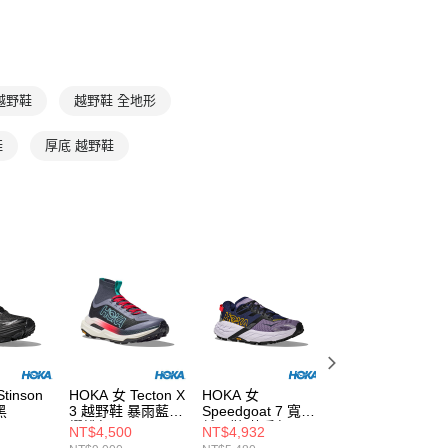
T
5折｜6折
IFESTYLE
Stinson Evo OG
 越野鞋
越野鞋 全地形
鞋
厚底 越野鞋
tinson
HOKA 女 Tecton X
HOKA 女
HOKA 女 Rocket
黑
3 越野鞋 暴雨藍/
Speedgoat 7 寬楦
X Trail 越野鞋 霓
櫻桃紅
越野鞋 莓香紅/星
黃/焰橘紅
NT$4,500
NT$4,932
NT$7,452
光紫