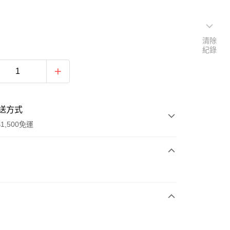
清除
紀錄
送方式
1,500免運
次付款