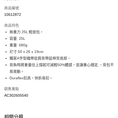
商品編號
悠遊付
10612872
運送方式
商品特色
宅配-本島
無重力 25L 輕旅包，
每筆NT$100，滿NT$1,500(含以上)免運費
容量: 25L
重量: 680g
尺寸:50 x 26 x 19cm
獨家A字型織帶從肩背帶延伸至底部，
背負時將重量往上撐起可減輕50%體感，並讓重心穩定,，背包不
易晃動。
Duraflex扣具，快拆易扣。
銷售重點
AC302605540
相關分類