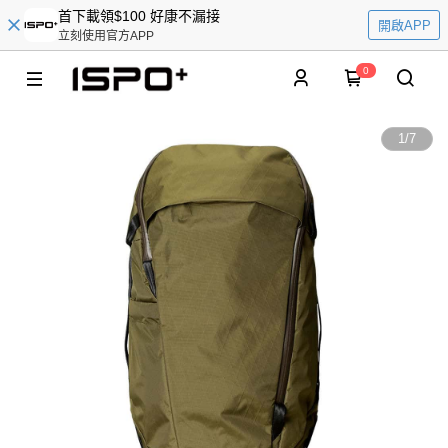
首下載領$100 好康不漏接
開啟APP
立刻使用官方APP
0
1
/
7