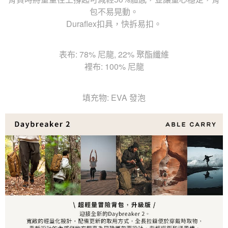
包不易晃動。
Duraflex扣具，快拆易扣。
表布: 78% 尼龍, 22% 聚酯纖維
裡布: 100% 尼龍
填充物: EVA 發泡