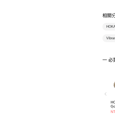
相關
HOK
Vibr
一 必
HO
G
麻
NT