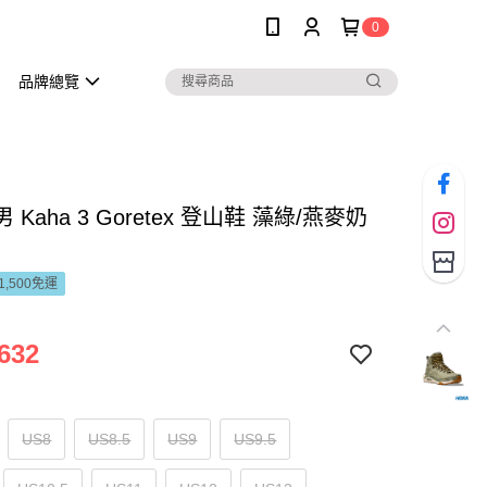
0
品牌總覽
男 Kaha 3 Goretex 登山鞋 藻綠/燕麥奶
1,500免運
632
US8
US8.5
US9
US9.5