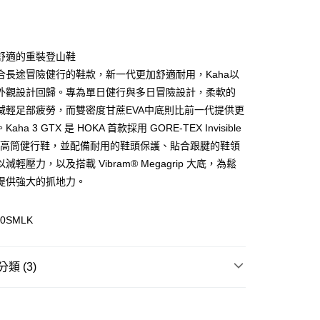
舒適的重裝登山鞋
合長途冒險健行的鞋款，新一代更加舒適耐用，Kaha以
(快速到店)
外觀設計回歸。專為單日健行與多日冒險設計，柔軟的
00，滿NT$1,500(含以上)免運費
減輕足部疲勞，而雙密度甘蔗EVA中底則比前一代提供更
aha 3 GTX 是 HOKA 首款採用 GORE-TEX Invisible
 的中高筒健行鞋，並配備耐用的鞋頭保護、貼合跟腱的鞋領
00，滿NT$1,500(含以上)免運費
減輕壓力，以及搭載 Vibram® Megagrip 大底，為鬆
提供強大的抓地力。
30SMLK
類 (3)
類
登山鞋
登山健行
登山健行鞋