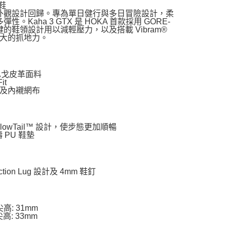
鞋
的外觀設計回歸。專為單日健行與多日冒險設計，柔
ha 3 GTX 是 HOKA 首款採用 GORE-
合跟腱的鞋領設計用以減輕壓力，以及搭載 Vibram®
供強大的抓地力。
巴戈皮革面料
it
舌及內襯網布
allowTail™ 設計，使步態更加順暢
鑄 PU 鞋墊
ction Lug 設計及 4mm 鞋釘
尖高: 31mm
尖高: 33mm