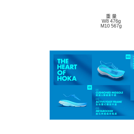
重 量
W8 476g
M10 567g