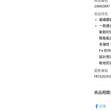
商品編號
悠遊付
10602897
商品特色
最緩震
運送方式
一款適
7-11取貨
嶄新的
每筆NT$1
鞋墊能
多彈性。K
宅配-本島
Fit
每筆NT$1
設計用以
軟地形
銷售重點
HO11625
商品相關分
男性
鞋
分享
專業運動