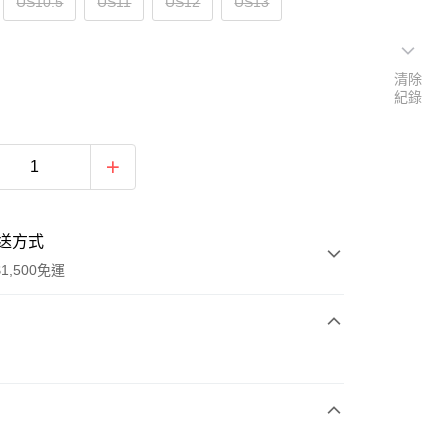
US10.5
US11
US12
US13
清除
紀錄
送方式
1,500免運
次付款