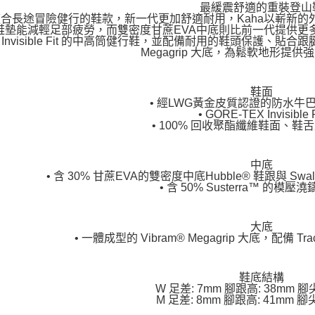
最緩震舒適的重裝登山
合長途冒險健行的鞋款，新一代更加舒適耐用，Kaha以嶄新
墊能減輕足部疲勞，而雙密度甘蔗EVA中底則比前一代提供更多彈性。Ka
X Invisible Fit 的中高筒健行鞋，並配備耐用的鞋頭保護、貼
Megagrip 大底，為鬆軟地形提
鞋面
• 經LWG黃金皮質認證的防水牛
• GORE-TEX Invisible F
• 100% 回收聚酯纖維鞋面、鞋
中底
• 含 30% 甘蔗EVA的雙密度中底Hubble® 鞋跟與 Sw
• 含 50% Susterra™ 的模壓澆
大底
• 一體成型的 Vibram® Megagrip 大底，配備 Tra
鞋底結構
W 足差: 7mm 腳跟高: 38mm 腳
M 足差: 8mm 腳跟高: 41mm 腳