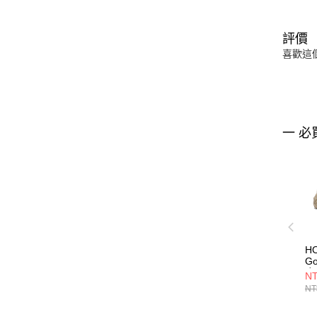
評價
喜歡這
一 必
HO
G
麻
NT
NT