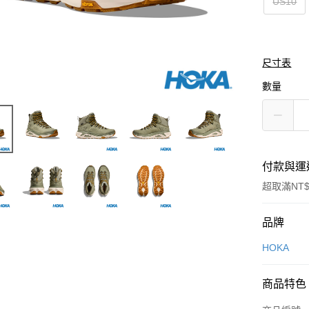
US10
尺寸表
數量
付款與運
超取滿NT$
付款方式
品牌
信用卡一
HOKA
LINE Pay
商品特色
Apple Pay