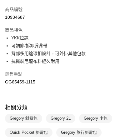
商品編號
悠遊付
10934687
運送方式
商品特色
7-11取貨(快速到店)
YKK拉鍊
每筆NT$100，滿NT$1,500(含以上)免運費
可調節/拆卸肩背帶
背部多用途環扣設計，可外掛其他包款
宅配-本島
抗撕裂尼龍布料經久耐用
每筆NT$100，滿NT$1,500(含以上)免運費
銷售重點
GG65459-1115
相關分類
Gregory 斜背包
Gregory 2L
Gregory 小包
Quick Pocket 斜背包
Gregory 旅行斜背包