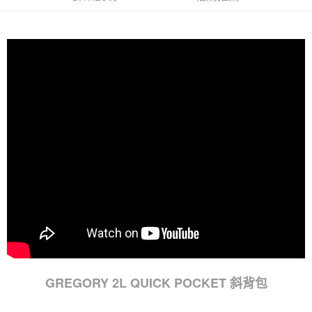
GREGORY 2L QUICK POCKET 斜背包