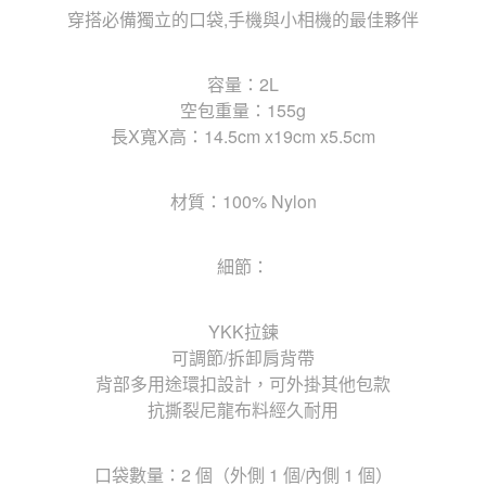
穿搭必備獨立的口袋,手機與小相機的最佳夥伴
容量：2L
空包重量：155g
長X寬X高：14.5cm x19cm x5.5cm
材質：100% Nylon
細節：
YKK拉鍊
可調節/拆卸肩背帶
背部多用途環扣設計，可外掛其他包款
抗撕裂尼龍布料經久耐用
口袋數量：2 個（外側 1 個/內側 1 個）